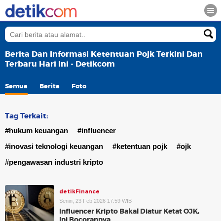
Berita Dan Informasi Ketentuan Pojk Terkini Dan
Terbaru Hari Ini - Detikcom
Semua
Berita
Foto
Tag Terkait:
#hukum keuangan
#influencer
#inovasi teknologi keuangan
#ketentuan pojk
#ojk
#pengawasan industri kripto
detikFinance
Senin, 23 Feb 2026 17:59 WIB
Influencer Kripto Bakal Diatur Ketat OJK,
Ini Bocorannya