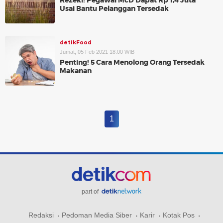
Rezeki! Pegawai McD Dapat Rp 1,4 Juta
Usai Bantu Pelanggan Tersedak
detikFood
Jumat, 05 Feb 2021 18:00 WIB
Penting! 5 Cara Menolong Orang Tersedak
Makanan
1
part of
Redaksi
Pedoman Media Siber
Karir
Kotak Pos