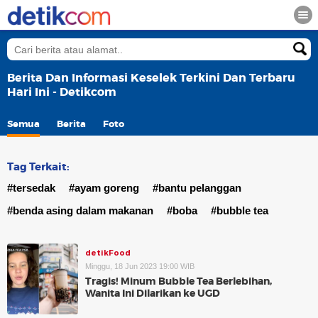
Berita Dan Informasi Keselek Terkini Dan Terbaru
Hari Ini - Detikcom
Semua
Berita
Foto
Tag Terkait:
#tersedak
#ayam goreng
#bantu pelanggan
#benda asing dalam makanan
#boba
#bubble tea
detikFood
Minggu, 18 Jun 2023 19:00 WIB
Tragis! Minum Bubble Tea Berlebihan,
Wanita Ini Dilarikan ke UGD