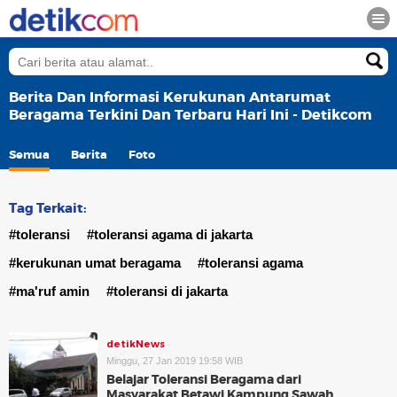
Berita Dan Informasi Kerukunan Antarumat
Beragama Terkini Dan Terbaru Hari Ini - Detikcom
Semua
Berita
Foto
Tag Terkait:
#toleransi
#toleransi agama di jakarta
#kerukunan umat beragama
#toleransi agama
#ma'ruf amin
#toleransi di jakarta
detikNews
Minggu, 27 Jan 2019 19:58 WIB
Belajar Toleransi Beragama dari
Masyarakat Betawi Kampung Sawah