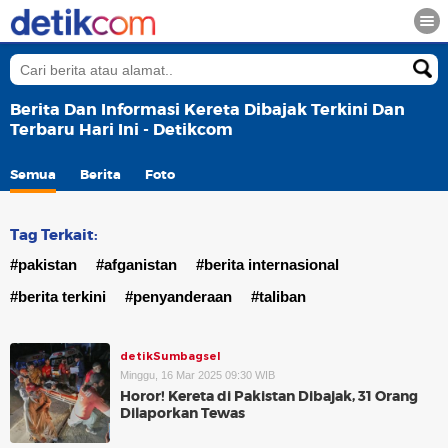
Berita Dan Informasi Kereta Dibajak Terkini Dan
Terbaru Hari Ini - Detikcom
Semua
Berita
Foto
Tag Terkait:
#pakistan
#afganistan
#berita internasional
#berita terkini
#penyanderaan
#taliban
detikSumbagsel
Minggu, 16 Mar 2025 09:30 WIB
Horor! Kereta di Pakistan Dibajak, 31 Orang
Dilaporkan Tewas