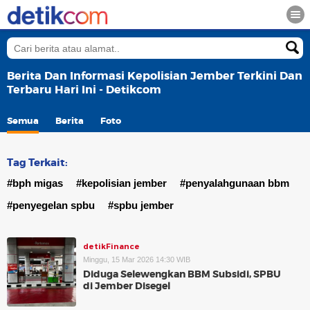
Berita Dan Informasi Kepolisian Jember Terkini Dan
Terbaru Hari Ini - Detikcom
Semua
Berita
Foto
Tag Terkait:
#bph migas
#kepolisian jember
#penyalahgunaan bbm
#penyegelan spbu
#spbu jember
detikFinance
Minggu, 15 Mar 2026 14:30 WIB
Diduga Selewengkan BBM Subsidi, SPBU
di Jember Disegel