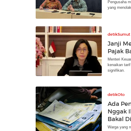
Pengusaha me
yang menolak 
detikSumut
Janji M
Pajak B
Menteri Keuan
kenaikan tari
signifikan.
detikOto
Ada Pem
Nggak I
Bakal D
Warga yang n