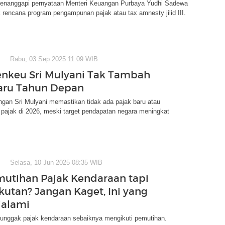
nanggapi pernyataan Menteri Keuangan Purbaya Yudhi Sadewa
rencana program pengampunan pajak atau tax amnesty jilid III.
Rabu, 03 Sep 2025 11:09 WIB
enkeu Sri Mulyani Tak Tambah
aru Tahun Depan
gan Sri Mulyani memastikan tidak ada pajak baru atau
f pajak di 2026, meski target pendapatan negara meningkat
Selasa, 10 Jun 2025 08:35 WIB
utihan Pajak Kendaraan tapi
kutan? Jangan Kaget, Ini yang
ialami
unggak pajak kendaraan sebaiknya mengikuti pemutihan.