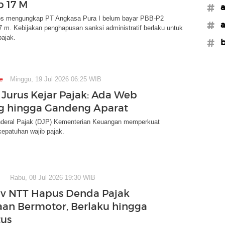
p 17 M
#a
s mengungkap PT Angkasa Pura I belum bayar PBB-P2
#a
 m. Kebijakan penghapusan sanksi administratif berlaku untuk
pajak.
#b
e
Minggu, 19 Jul 2026 06:25 WIB
 Jurus Kejar Pajak: Ada Web
g hingga Gandeng Aparat
enderal Pajak (DJP) Kementerian Keuangan memperkuat
epatuhan wajib pajak.
Rabu, 08 Jul 2026 19:30 WIB
v NTT Hapus Denda Pajak
an Bermotor, Berlaku hingga
tus