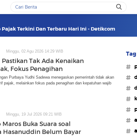
Pajak Terkini Dan Terbaru Hari Ini - Detikcom
Minggu, 02 Agu 2026 14:29 WIB
Tag 
Pastikan Tak Ada Kenaikan
#p
ajak, Fokus Penagihan
#d
ngan Purbaya Yudhi Sadewa menegaskan pemerintah tidak akan
if pajak, melainkan fokus pada penagihan dan kepatuhan wajib
#d
#k
#p
Minggu, 19 Jul 2026 09:21 WIB
#a
Maros Buka Suara soal
#a
a Hasanuddin Belum Bayar