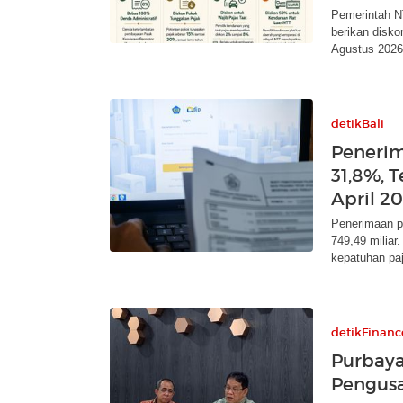
Pemerintah N
berikan disko
Agustus 2026
detikBali
Penerim
31,8%, 
April 2
Penerimaan p
749,49 miliar
kepatuhan pa
detikFinanc
Purbaya
Pengusa