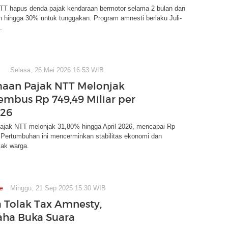
TT hapus denda pajak kendaraan bermotor selama 2 bulan dan
n hingga 30% untuk tunggakan. Program amnesti berlaku Juli-
.
Selasa, 26 Mei 2026 16:53 WIB
aan Pajak NTT Melonjak
Tembus Rp 749,49 Miliar per
026
ajak NTT melonjak 31,80% hingga April 2026, mencapai Rp
. Pertumbuhan ini mencerminkan stabilitas ekonomi dan
jak warga.
e
Minggu, 21 Sep 2025 15:30 WIB
 Tolak Tax Amnesty,
ha Buka Suara