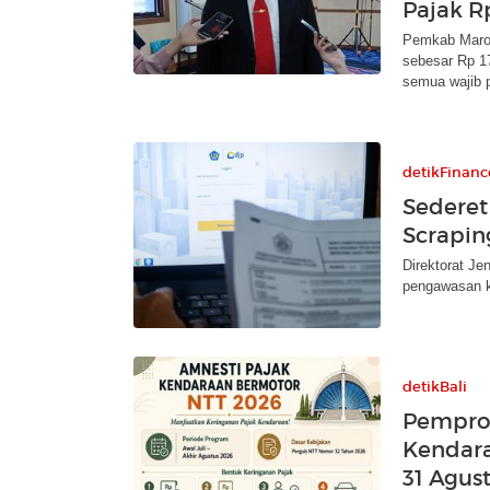
Pajak R
Pemkab Maro
sebesar Rp 17
semua wajib 
detikFinanc
Sederet
Scrapin
Direktorat J
pengawasan k
detikBali
Pempro
Kendara
31 Agus