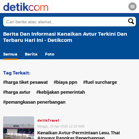
Berita Dan Informasi Kenaikan Avtur Terkini Dan
Terbaru Hari Ini - Detikcom
Semua
Berita
Foto
Tag Terkait:
#harga tiket pesawat
#biaya ppn
#fuel surcharge
#harga avtur
#kebijakan pemerintah
#pemangkasan penerbangan
detikTravel
Minggu, 26 Apr 2026 12:25 WIB
Kenaikan Avtur-Permintaan Lesu, Thai
Airways Pangkas Penerbangan