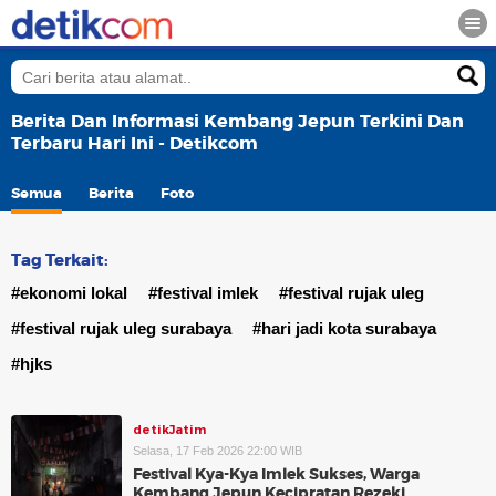
Berita Dan Informasi Kembang Jepun Terkini Dan
Terbaru Hari Ini - Detikcom
Semua
Berita
Foto
Tag Terkait:
#ekonomi lokal
#festival imlek
#festival rujak uleg
#festival rujak uleg surabaya
#hari jadi kota surabaya
#hjks
detikJatim
Selasa, 17 Feb 2026 22:00 WIB
Festival Kya-Kya Imlek Sukses, Warga
Kembang Jepun Kecipratan Rezeki