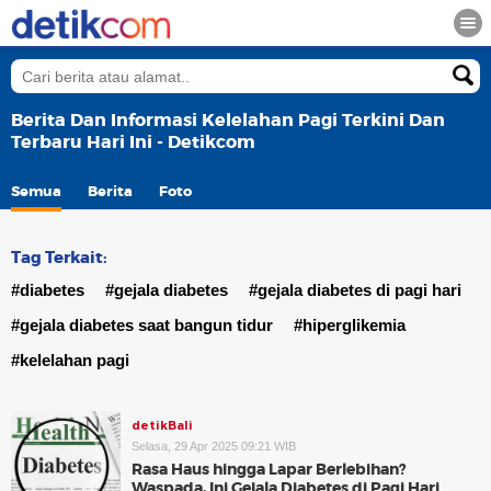
Berita Dan Informasi Kelelahan Pagi Terkini Dan
Terbaru Hari Ini - Detikcom
Semua
Berita
Foto
Tag Terkait:
#diabetes
#gejala diabetes
#gejala diabetes di pagi hari
#gejala diabetes saat bangun tidur
#hiperglikemia
#kelelahan pagi
detikBali
Selasa, 29 Apr 2025 09:21 WIB
Rasa Haus hingga Lapar Berlebihan?
Waspada, Ini Gejala Diabetes di Pagi Hari