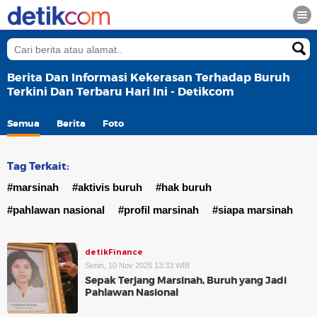
Berita Dan Informasi Kekerasan Terhadap Buruh
Terkini Dan Terbaru Hari Ini - Detikcom
Semua
Berita
Foto
Tag Terkait:
#marsinah
#aktivis buruh
#hak buruh
#pahlawan nasional
#profil marsinah
#siapa marsinah
detikFinance
Senin, 10 Nov 2025 13:33 WIB
Sepak Terjang Marsinah, Buruh yang Jadi
Pahlawan Nasional