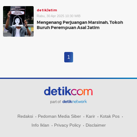
detikJatim
Rabu, 30 Apr 2025 10:30 WIB
Mengenang Perjuangan Marsinah, Tokoh
Buruh Perempuan Asal Jatim
1
part of
Redaksi
Pedoman Media Siber
Karir
Kotak Pos
Info Iklan
Privacy Policy
Disclaimer