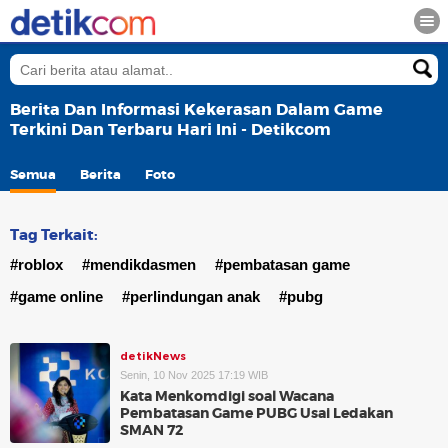
Berita Dan Informasi Kekerasan Dalam Game
Terkini Dan Terbaru Hari Ini - Detikcom
Semua
Berita
Foto
Tag Terkait:
#roblox
#mendikdasmen
#pembatasan game
#game online
#perlindungan anak
#pubg
detikNews
Senin, 10 Nov 2025 17:19 WIB
Kata Menkomdigi soal Wacana
Pembatasan Game PUBG Usai Ledakan
SMAN 72