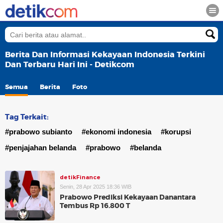
Berita Dan Informasi Kekayaan Indonesia Terkini
Dan Terbaru Hari Ini - Detikcom
Semua
Berita
Foto
Tag Terkait:
#prabowo subianto
#ekonomi indonesia
#korupsi
#penjajahan belanda
#prabowo
#belanda
detikFinance
Senin, 28 Apr 2025 18:36 WIB
Prabowo Prediksi Kekayaan Danantara
Tembus Rp 16.800 T