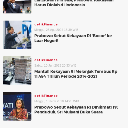
Lanjutkan Hilirisasi, Prabowo: Kekayaan
Harus Diolah di Indonesia
detikFinance
Minggu, 25 Agu 2024 13:39 WIB
Prabowo Sebut Kekayaan RI 'Bocor' ke
Luar Negeri!
detikFinance
Sabtu, 10 Jun 2023 20:33 WIB
Mantul! Kekayaan RI Melonjak Tembus Rp
11.454 Triliun Periode 2014-2021
detikFinance
Minggu, 18 Nov 2018 14:20 WIB
Prabowo Sebut Kekayaan RI Dinikmati 1%
Penduduk, Sri Mulyani Buka Suara