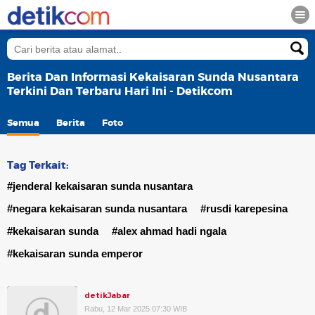
Berita Dan Informasi Kekaisaran Sunda Nusantara
Terkini Dan Terbaru Hari Ini - Detikcom
Semua
Berita
Foto
Tag Terkait:
#jenderal kekaisaran sunda nusantara
#negara kekaisaran sunda nusantara
#rusdi karepesina
#kekaisaran sunda
#alex ahmad hadi ngala
#kekaisaran sunda emperor
detikJabar
Rabu, 12 Mar 2025 07:30 WIB