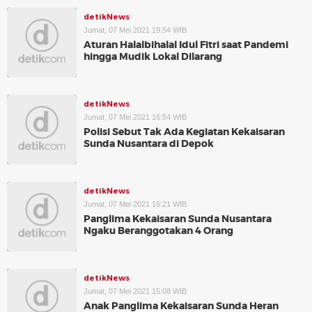
detikNews
Jumat, 07 Mei 2021 19:54 WIB
Aturan Halalbihalal Idul Fitri saat Pandemi
hingga Mudik Lokal Dilarang
detikNews
Jumat, 07 Mei 2021 16:54 WIB
Polisi Sebut Tak Ada Kegiatan Kekaisaran
Sunda Nusantara di Depok
detikNews
Jumat, 07 Mei 2021 16:21 WIB
Panglima Kekaisaran Sunda Nusantara
Ngaku Beranggotakan 4 Orang
detikNews
Jumat, 07 Mei 2021 15:08 WIB
Anak Panglima Kekaisaran Sunda Heran