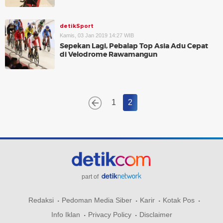
detikSport
Kamis, 03 Jan 2019 14:27 WIB
Sepekan Lagi, Pebalap Top Asia Adu Cepat
di Velodrome Rawamangun
1
2
part of
Redaksi
Pedoman Media Siber
Karir
Kotak Pos
Info Iklan
Privacy Policy
Disclaimer