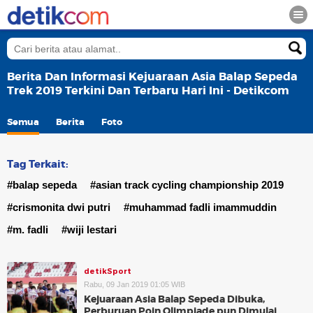
Berita Dan Informasi Kejuaraan Asia Balap Sepeda
Trek 2019 Terkini Dan Terbaru Hari Ini - Detikcom
Semua
Berita
Foto
Tag Terkait:
#balap sepeda
#asian track cycling championship 2019
#crismonita dwi putri
#muhammad fadli imammuddin
#m. fadli
#wiji lestari
detikSport
Rabu, 09 Jan 2019 01:05 WIB
Kejuaraan Asia Balap Sepeda Dibuka,
Perburuan Poin Olimpiade pun Dimulai