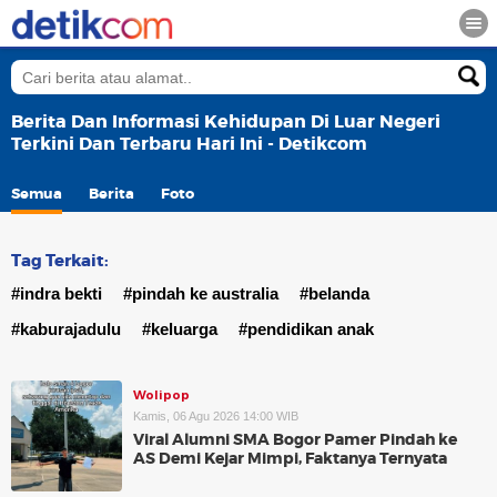
Berita Dan Informasi Kehidupan Di Luar Negeri
Terkini Dan Terbaru Hari Ini - Detikcom
Semua
Berita
Foto
Tag Terkait:
#indra bekti
#pindah ke australia
#belanda
#kaburajadulu
#keluarga
#pendidikan anak
Wolipop
Kamis, 06 Agu 2026 14:00 WIB
Viral Alumni SMA Bogor Pamer Pindah ke
AS Demi Kejar Mimpi, Faktanya Ternyata