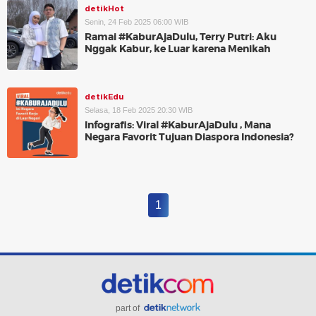
detikHot
Senin, 24 Feb 2025 06:00 WIB
Ramai #KaburAjaDulu, Terry Putri: Aku
Nggak Kabur, ke Luar karena Menikah
detikEdu
Selasa, 18 Feb 2025 20:30 WIB
Infografis: Viral #KaburAjaDulu , Mana
Negara Favorit Tujuan Diaspora Indonesia?
1
part of