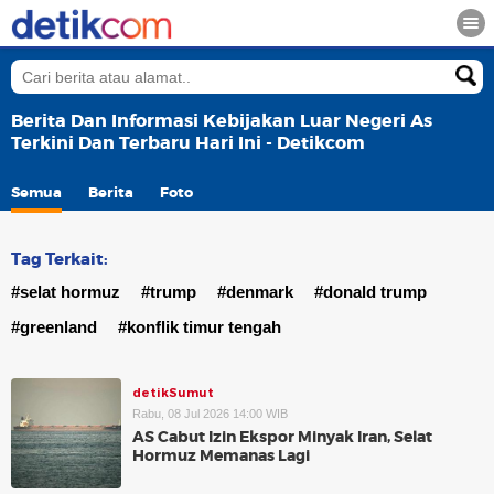
Berita Dan Informasi Kebijakan Luar Negeri As
Terkini Dan Terbaru Hari Ini - Detikcom
Semua
Berita
Foto
Tag Terkait:
#selat hormuz
#trump
#denmark
#donald trump
#greenland
#konflik timur tengah
detikSumut
Rabu, 08 Jul 2026 14:00 WIB
AS Cabut Izin Ekspor Minyak Iran, Selat
Hormuz Memanas Lagi