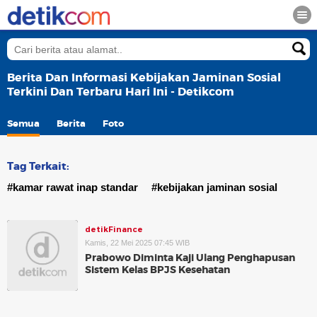
Berita Dan Informasi Kebijakan Jaminan Sosial
Terkini Dan Terbaru Hari Ini - Detikcom
Semua
Berita
Foto
Tag Terkait:
#kamar rawat inap standar
#kebijakan jaminan sosial
detikFinance
Kamis, 22 Mei 2025 07:45 WIB
Prabowo Diminta Kaji Ulang Penghapusan
Sistem Kelas BPJS Kesehatan