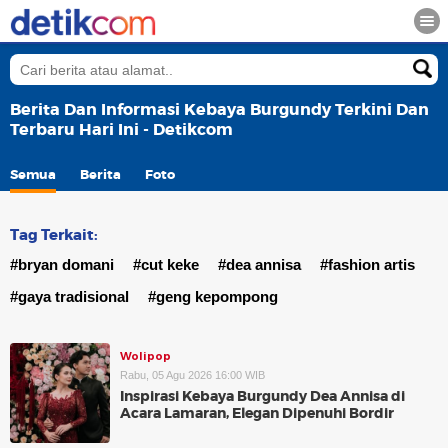
Berita Dan Informasi Kebaya Burgundy Terkini Dan
Terbaru Hari Ini - Detikcom
Semua
Berita
Foto
Tag Terkait:
#bryan domani
#cut keke
#dea annisa
#fashion artis
#gaya tradisional
#geng kepompong
Wolipop
Rabu, 05 Agu 2026 16:00 WIB
Inspirasi Kebaya Burgundy Dea Annisa di
Acara Lamaran, Elegan Dipenuhi Bordir