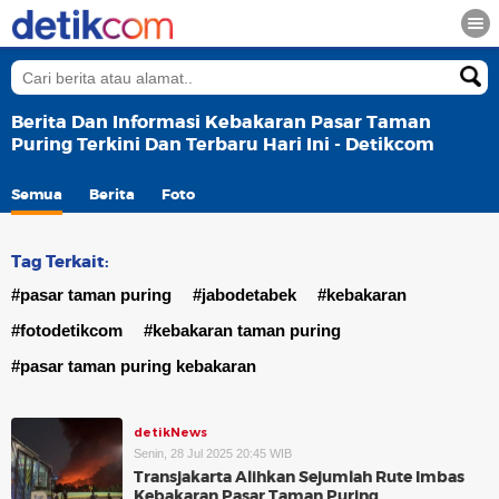
Berita Dan Informasi Kebakaran Pasar Taman
Puring Terkini Dan Terbaru Hari Ini - Detikcom
Semua
Berita
Foto
Tag Terkait:
#pasar taman puring
#jabodetabek
#kebakaran
#fotodetikcom
#kebakaran taman puring
#pasar taman puring kebakaran
detikNews
Senin, 28 Jul 2025 20:45 WIB
Transjakarta Alihkan Sejumlah Rute Imbas
Kebakaran Pasar Taman Puring