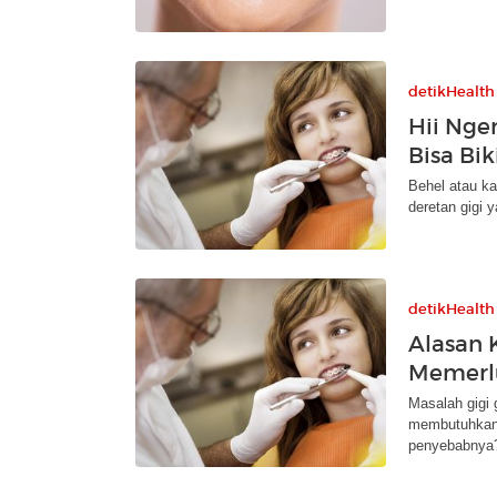
detikHealth
Hii Nge
Bisa Bik
Behel atau ka
deretan gigi 
detikHealth
Alasan 
Memerl
Masalah gigi 
membutuhkan k
penyebabnya