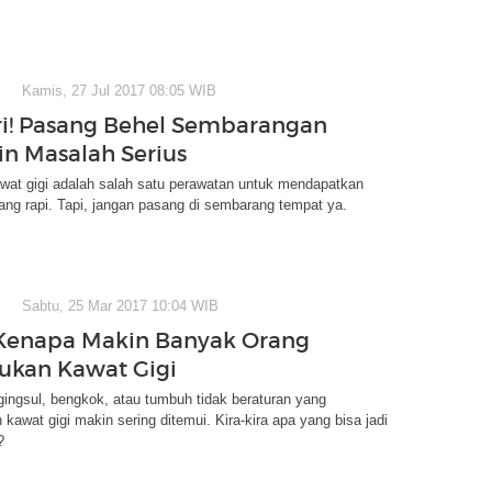
Kamis, 27 Jul 2017 08:05 WIB
ri! Pasang Behel Sembarangan
in Masalah Serius
wat gigi adalah salah satu perawatan untuk mendapatkan
yang rapi. Tapi, jangan pasang di sembarang tempat ya.
Sabtu, 25 Mar 2017 10:04 WIB
Kenapa Makin Banyak Orang
ukan Kawat Gigi
gingsul, bengkok, atau tumbuh tidak beraturan yang
awat gigi makin sering ditemui. Kira-kira apa yang bisa jadi
?