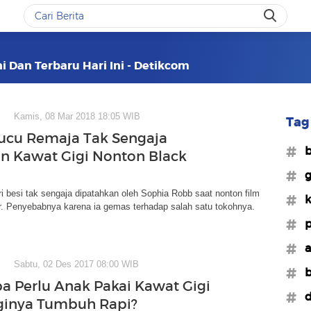
i Dan Terbaru Hari Ini - Detikcom
Kamis, 08 Mar 2018 18:05 WIB
Tag 
Lucu Remaja Tak Sengaja
#b
n Kawat Gigi Nonton Black
#g
ri besi tak sengaja dipatahkan oleh Sophia Robb saat nonton film
#k
r. Penyebabnya karena ia gemas terhadap salah satu tokohnya.
#p
#a
Sabtu, 02 Des 2017 08:00 WIB
#b
a Perlu Anak Pakai Kawat Gigi
#d
ginya Tumbuh Rapi?