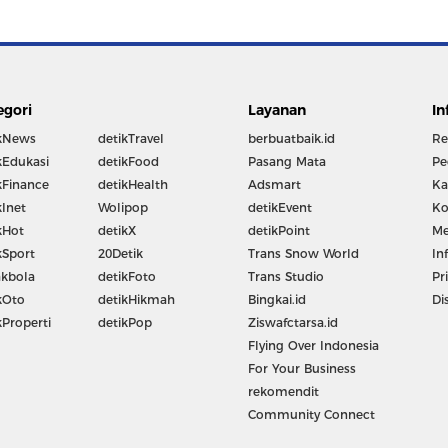
egori
Layanan
In
kNews
detikTravel
berbuatbaik.id
Re
kEdukasi
detikFood
Pasang Mata
Pe
kFinance
detikHealth
Adsmart
Ka
kInet
Wolipop
detikEvent
Ko
kHot
detikX
detikPoint
Me
kSport
20Detik
Trans Snow World
In
kbola
detikFoto
Trans Studio
Pr
kOto
detikHikmah
Bingkai.id
Di
kProperti
detikPop
Ziswafctarsa.id
Flying Over Indonesia
For Your Business
rekomendit
Community Connect