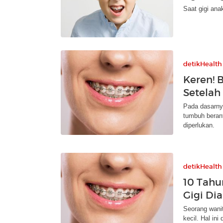
Saat gigi ana
detikHealth
Keren! 
Setelah
Pada dasarnya
tumbuh beran
diperlukan.
detikHealth
10 Tahu
Gigi Dia
Seorang wanit
kecil. Hal ini