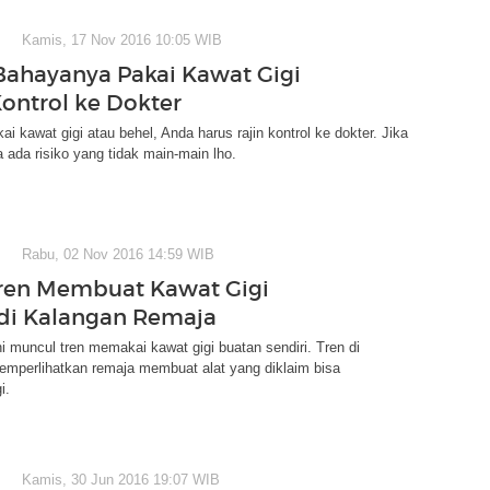
Kamis, 17 Nov 2016 10:05 WIB
 Bahayanya Pakai Kawat Gigi
ontrol ke Dokter
i kawat gigi atau behel, Anda harus rajin kontrol ke dokter. Jika
a ada risiko yang tidak main-main lho.
Rabu, 02 Nov 2016 14:59 WIB
Tren Membuat Kawat Gigi
 di Kalangan Remaja
i muncul tren memakai kawat gigi buatan sendiri. Tren di
emperlihatkan remaja membuat alat yang diklaim bisa
i.
Kamis, 30 Jun 2016 19:07 WIB