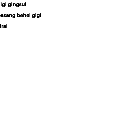
igi gingsul
asang behel gigi
iral