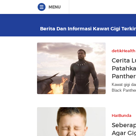
MENU
Berita Dan Informasi Kawat Gigi Terkin
detikHealth
Cerita 
Patahka
Panther
Kawat gigi da
Black Panthe
HaiBunda
Seberap
Agar Gi