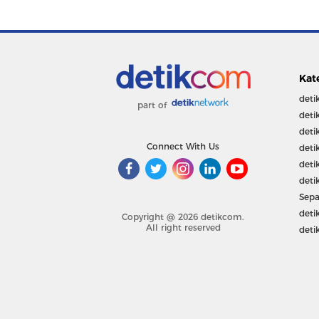
Kat
deti
part of
deti
deti
Connect With Us
deti
deti
deti
Sepa
deti
Copyright @ 2026 detikcom.
All right reserved
deti