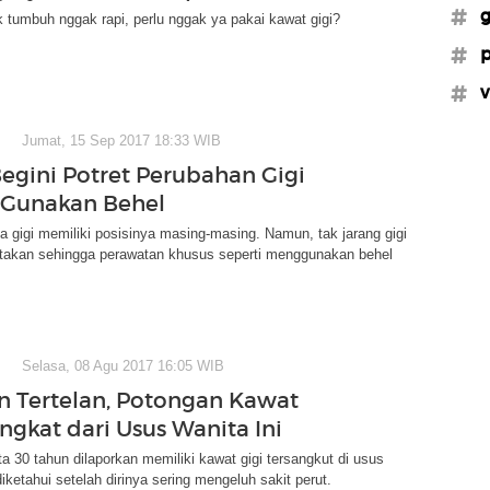
#g
k tumbuh nggak rapi, perlu nggak ya pakai kawat gigi?
#p
#v
Jumat, 15 Sep 2017 18:33 WIB
Begini Potret Perubahan Gigi
 Gunakan Behel
 gigi memiliki posisinya masing-masing. Namun, tak jarang gigi
takan sehingga perawatan khusus seperti menggunakan behel
Selasa, 08 Agu 2017 16:05 WIB
n Tertelan, Potongan Kawat
ngkat dari Usus Wanita Ini
a 30 tahun dilaporkan memiliki kawat gigi tersangkut di usus
 diketahui setelah dirinya sering mengeluh sakit perut.