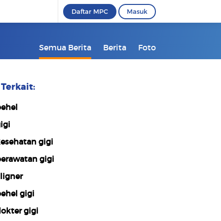
Daftar MPC
Masuk
Semua Berita
Berita
Foto
Terkait:
ehel
igi
esehatan gigi
erawatan gigi
ligner
ehel gigi
okter gigi