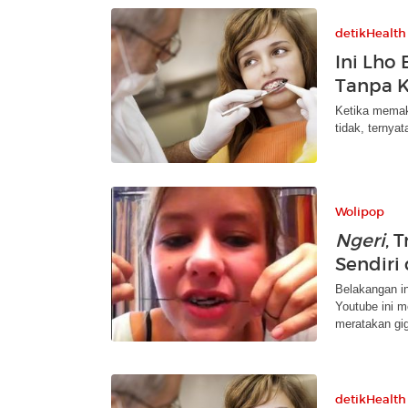
detikHealth
Ini Lho
Tanpa K
Ketika memaka
tidak, ternyat
Wolipop
Ngeri
, 
Sendiri
Belakangan in
Youtube ini m
meratakan gig
detikHealth