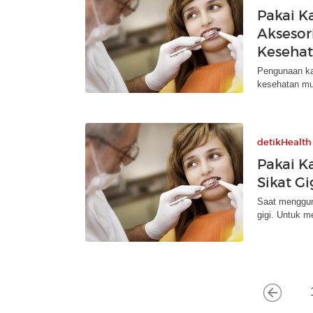
Pakai K
Aksesor
Kesehat
Pengunaan ka
kesehatan mu
detikHealth
Pakai K
Sikat Gi
Saat menggun
gigi. Untuk 