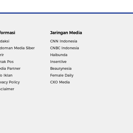
formasi
Jaringan Media
daksi
CNN Indonesia
doman Media Siber
CNBC Indonesia
rir
Haibunda
tak Pos
Insertlive
dia Partner
Beautynesia
fo Iklan
Female Daily
ivacy Policy
CXO Media
sclaimer