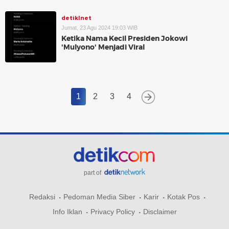
detikInet
Jumat, 23 Agu 2024 19:03 WIB
Ketika Nama Kecil Presiden Jokowi
'Mulyono' Menjadi Viral
1
2
3
4
part of
Redaksi
Pedoman Media Siber
Karir
Kotak Pos
Info Iklan
Privacy Policy
Disclaimer