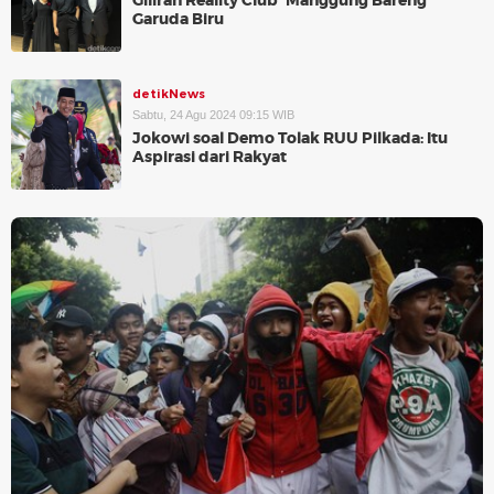
Giliran Reality Club 'Manggung Bareng'
Garuda Biru
detikNews
Sabtu, 24 Agu 2024 09:15 WIB
Jokowi soal Demo Tolak RUU Pilkada: Itu
Aspirasi dari Rakyat