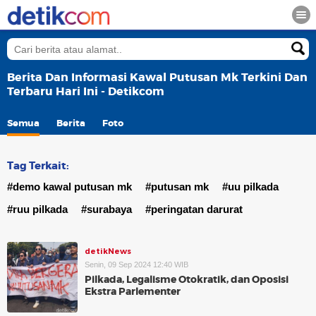
Berita Dan Informasi Kawal Putusan Mk Terkini Dan
Terbaru Hari Ini - Detikcom
Semua
Berita
Foto
Tag Terkait:
#demo kawal putusan mk
#putusan mk
#uu pilkada
#ruu pilkada
#surabaya
#peringatan darurat
detikNews
Senin, 09 Sep 2024 12:40 WIB
Pilkada, Legalisme Otokratik, dan Oposisi
Ekstra Parlementer