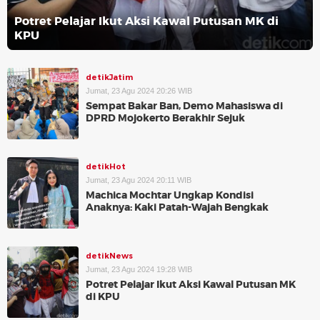
Potret Pelajar Ikut Aksi Kawal Putusan MK di
KPU
detikJatim
Jumat, 23 Agu 2024 20:26 WIB
Sempat Bakar Ban, Demo Mahasiswa di
DPRD Mojokerto Berakhir Sejuk
detikHot
Jumat, 23 Agu 2024 20:11 WIB
Machica Mochtar Ungkap Kondisi
Anaknya: Kaki Patah-Wajah Bengkak
detikNews
Jumat, 23 Agu 2024 19:28 WIB
Potret Pelajar Ikut Aksi Kawal Putusan MK
di KPU