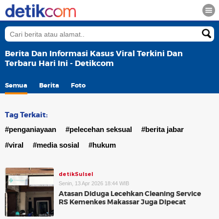
Berita Dan Informasi Kasus Viral Terkini Dan
Terbaru Hari Ini - Detikcom
Semua
Berita
Foto
Tag Terkait:
#penganiayaan
#pelecehan seksual
#berita jabar
#viral
#media sosial
#hukum
detikSulsel
Senin, 13 Apr 2026 18:44 WIB
Atasan Diduga Lecehkan Cleaning Service
RS Kemenkes Makassar Juga Dipecat