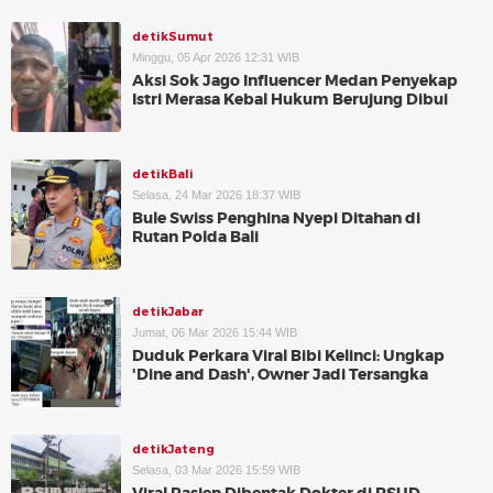
detikSumut
Minggu, 05 Apr 2026 12:31 WIB
Aksi Sok Jago Influencer Medan Penyekap
Istri Merasa Kebal Hukum Berujung Dibui
detikBali
Selasa, 24 Mar 2026 18:37 WIB
Bule Swiss Penghina Nyepi Ditahan di
Rutan Polda Bali
detikJabar
Jumat, 06 Mar 2026 15:44 WIB
Duduk Perkara Viral Bibi Kelinci: Ungkap
'Dine and Dash', Owner Jadi Tersangka
detikJateng
Selasa, 03 Mar 2026 15:59 WIB