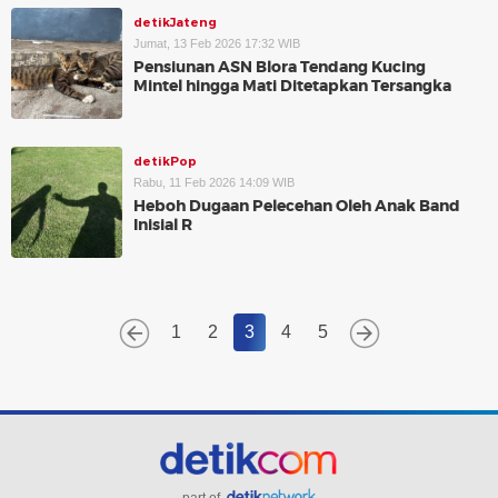
detikJateng
Jumat, 13 Feb 2026 17:32 WIB
Pensiunan ASN Blora Tendang Kucing
Mintel hingga Mati Ditetapkan Tersangka
detikPop
Rabu, 11 Feb 2026 14:09 WIB
Heboh Dugaan Pelecehan Oleh Anak Band
Inisial R
1
2
3
4
5
part of