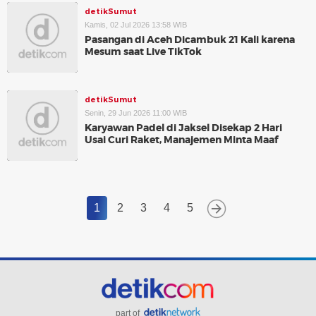
detikSumut
Kamis, 02 Jul 2026 13:58 WIB
Pasangan di Aceh Dicambuk 21 Kali karena
Mesum saat Live TikTok
detikSumut
Senin, 29 Jun 2026 11:00 WIB
Karyawan Padel di Jaksel Disekap 2 Hari
Usai Curi Raket, Manajemen Minta Maaf
1
2
3
4
5
part of