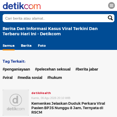
Berita Dan Informasi Kasus Viral Terkini Dan
Terbaru Hari Ini - Detikcom
Semua
Berita
Foto
Tag Terkait:
#penganiayaan
#pelecehan seksual
#berita jabar
#viral
#media sosial
#hukum
detikHealth
Kamis, 06 Agu 2026 20:10 WIB
Kemenkes Jelaskan Duduk Perkara Viral
Pasien BPJS Nunggu 8 Jam, Ternyata di
RSCM