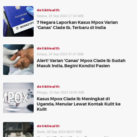
detikHealth
Selasa, 24 Sep 2024 17:34 WIB
7 Negara Laporkan Kasus Mpox Varian
'Ganas' Clade Ib, Terbaru di India
detikHealth
Selasa, 24 Sep 2024 07:47 WIB
Alert! Varian 'Ganas' Mpox Clade Ib Sudah
Masuk India, Begini Kondisi Pasien
detikHealth
Minggu, 15 Sep 2024 20:00 WIB
Kasus Mpox Clade Ib Meningkat di
Uganda, Menular Lewat Kontak Kulit ke
Kulit
detikHealth
Senin, 09 Sep 2024 08:07 WIB