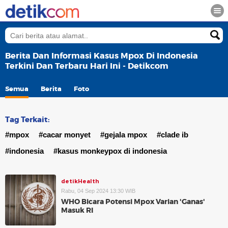
Berita Dan Informasi Kasus Mpox Di Indonesia
Terkini Dan Terbaru Hari Ini - Detikcom
Semua
Berita
Foto
Tag Terkait:
#mpox
#cacar monyet
#gejala mpox
#clade ib
#indonesia
#kasus monkeypox di indonesia
detikHealth
Rabu, 04 Sep 2024 13:30 WIB
WHO Bicara Potensi Mpox Varian 'Ganas'
Masuk RI