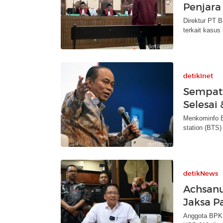
Penjara
Direktur PT B
terkait kasu
detikInet
Sempat 
Selesai
Menkominfo B
station (BTS
detikNews
Achsanu
Jaksa P
Anggota BPK 