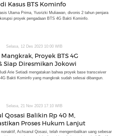
 di Kasus BTS Kominfo
asis Utama Prima, Yusrizki Muliawan, divonis 2 tahun penjara
s korupsi proyek pengadaan BTS 4G Bakti Kominfo.
Selasa, 12 Des 2023 10:00 WIB
Mangkrak, Proyek BTS 4G
 & Siap Diresmikan Jokowi
udi Arie Setiadi mengatakan bahwa proyek base transceiver
) 4G Bakti Kominfo yang mangkrak sudah selesai dibangun.
Selasa, 21 Nov 2023 17:10 WIB
l Qosasi Balikin Rp 40 M,
astikan Proses Hukum Lanjut
nonaktif, Achsanul Qosasi, telah mengembalikan uang sebesar