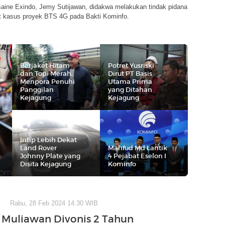
saine Exindo, Jemy Sutijawan, didakwa melakukan tindak pidana
it kasus proyek BTS 4G pada Bakti Kominfo.
Berjaket Hitam
Potret Yusriski
dan Topi Merah,
Dirut PT Basis
Menpora Penuhi
Utama Prima
Panggilan
yang Ditahan
Kejagung
Kejagung
Intip Lebih Dekat
Land Rover
Mahfud Md Lantik
Johnny Plate yang
4 Pejabat Eselon I
Disita Kejagung
Kominfo
Rabu, 28 Feb 2024 14:30 WIB
i Muliawan Divonis 2 Tahun