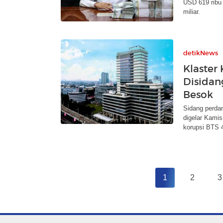
USD 619 ribu 
miliar.
detikNews
Klaster
Disidan
Besok
Sidang perda
digelar Kami
korupsi BTS 
1
2
3