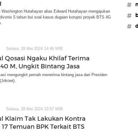
g
#
n Washington Hutahayan alias Edward Hutahayan mengajukan
#b
divonis 5 tahun bui soal kasus dugaan korupsi proyek BTS 4G
.
#d
Selasa, 28 Mei 2024 14:46 WIB
l Qosasi Ngaku Khilaf Terima
 40 M, Ungkit Bintang Jasa
asi mengungkit pernah menerima bintang jasa dari Presiden
(Jokowi).
Selasa, 28 Mei 2024 13:57 WIB
l Klaim Tak Lakukan Kontra
i: 17 Temuan BPK Terkait BTS