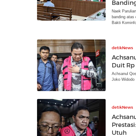
Bandin
Naek Parulia
banding atas 
Bakti Kominfo
detikNews
Achsanu
Duit Rp
Achsanul Qos
Joko Widodo 
detikNews
Achsanu
Prestas
Utuh