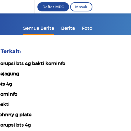
Daftar MPC
Masuk
Semua Berita
Berita
Foto
Terkait:
orupsi bts 4g bakti kominfo
ejagung
ts 4g
ominfo
akti
ohnny g plate
orupsi bts 4g