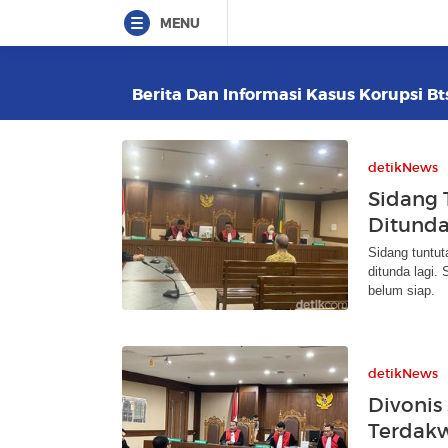
MENU
Berita Dan Informasi Kasus Korupsi Bts
detikNews
Sidang 
Ditunda
Sidang tuntu
ditunda lagi.
belum siap.
detikNews
Divonis
Terdakw