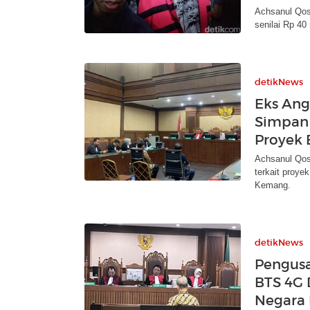
Achsanul Qos
senilai Rp 40
detikNews
Eks An
Simpan 
Proyek 
Achsanul Qos
terkait proye
Kemang.
detikNews
Pengus
BTS 4G 
Negara 