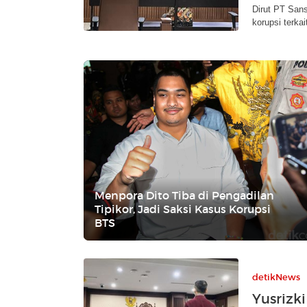
Dirut PT San
korupsi terka
Menpora Dito Tiba di Pengadilan
Tipikor, Jadi Saksi Kasus Korupsi
BTS
detikNews
Yusrizk