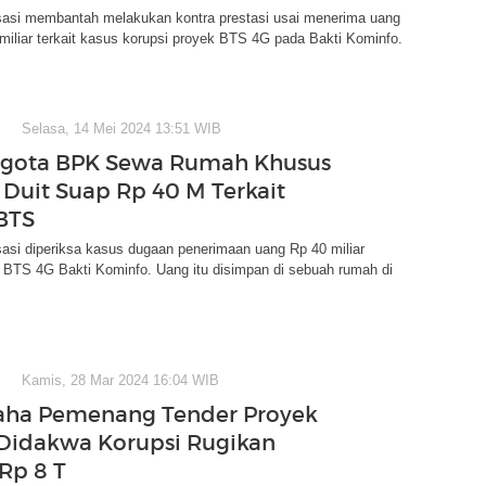
asi membantah melakukan kontra prestasi usai menerima uang
 miliar terkait kasus korupsi proyek BTS 4G pada Bakti Kominfo.
Selasa, 14 Mei 2024 13:51 WIB
ggota BPK Sewa Rumah Khusus
Duit Suap Rp 40 M Terkait
BTS
asi diperiksa kasus dugaan penerimaan uang Rp 40 miliar
k BTS 4G Bakti Kominfo. Uang itu disimpan di sebuah rumah di
Kamis, 28 Mar 2024 16:04 WIB
aha Pemenang Tender Proyek
Didakwa Korupsi Rugikan
Rp 8 T