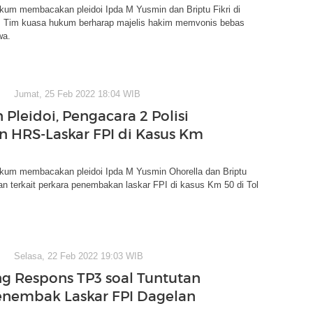
kum membacakan pleidoi Ipda M Yusmin dan Briptu Fikri di
 Tim kuasa hukum berharap majelis hakim memvonis bebas
wa.
Jumat, 25 Feb 2022 18:04 WIB
Pleidoi, Pengacara 2 Polisi
n HRS-Laskar FPI di Kasus Km
kum membacakan pleidoi Ipda M Yusmin Ohorella dan Briptu
n terkait perkara penembakan laskar FPI di kasus Km 50 di Tol
Selasa, 22 Feb 2022 19:03 WIB
g Respons TP3 soal Tuntutan
Penembak Laskar FPI Dagelan