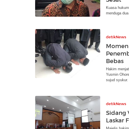
Kuasa hukum 
menduga dua p
detikNews
Momen S
Penemba
Bebas
Hakim menjat
Yusmin Ohore
sujud syukur.
detikNews
Sidang 
Laskar F
Majelis haki