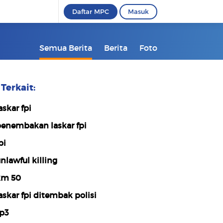
Daftar MPC
Masuk
Semua Berita
Berita
Foto
Terkait:
askar fpi
enembakan laskar fpi
pi
nlawful killing
m 50
askar fpi ditembak polisi
p3