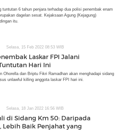
 tuntutan 6 tahun penjara terhadap dua polisi penembak enam
erupakan dagelan sesat. Kejaksaan Agung (Kejagung)
ingan itu.
Selasa, 15 Feb 2022 08:53 WIB
Penembak Laskar FPI Jalani
Tuntutan Hari Ini
n Ohorella dan Briptu Fikri Ramadhan akan menghadapi sidang
sus unlawful killing anggota laskar FPI hari ini.
Selasa, 18 Jan 2022 16:56 WIB
hli di Sidang Km 50: Daripada
, Lebih Baik Penjahat yang