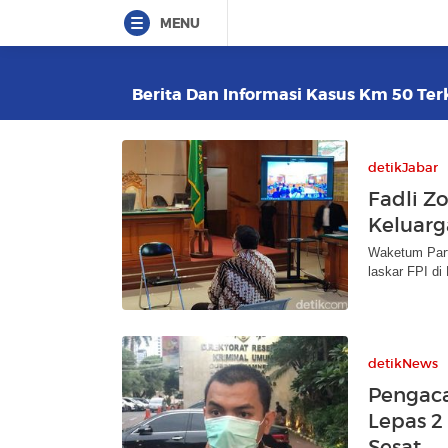
MENU
Berita Dan Informasi Kasus Km 50 Terk
detikJabar
Fadli Z
Keluarga
Waketum Parta
laskar FPI di 
detikNews
Pengaca
Lepas 2
Sesat