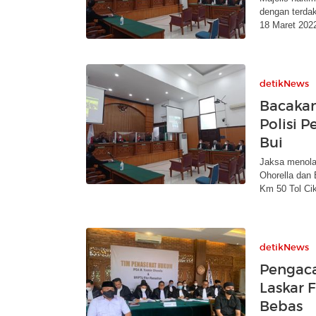
dengan terdak
18 Maret 202
detikNews
Bacakan
Polisi 
Bui
Jaksa menolak
Ohorella dan
Km 50 Tol Ci
detikNews
Pengaca
Laskar F
Bebas