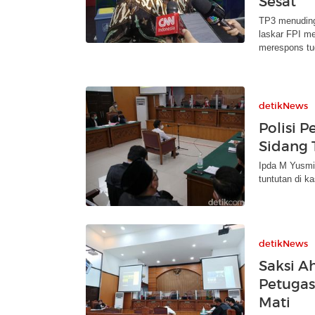
Sesat
TP3 menuding
laskar FPI m
merespons tud
detikNews
Polisi 
Sidang 
Ipda M Yusmi
tuntutan di ka
detikNews
Saksi A
Petugas
Mati