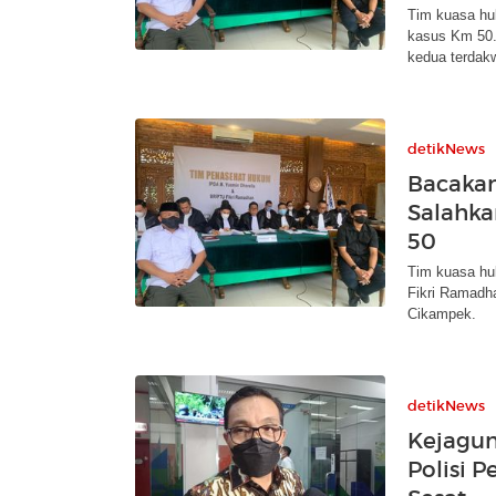
Tim kuasa hu
kasus Km 50.
kedua terdak
detikNews
Bacakan 
Salahka
50
Tim kuasa hu
Fikri Ramadha
Cikampek.
detikNews
Kejagun
Polisi 