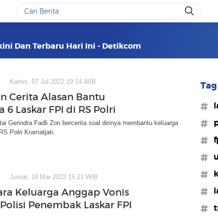
ini Dan Terbaru Hari Ini - Detikcom
Kamis, 07 Jul 2022 19:14 WIB
Tag 
on Cerita Alasan Bantu
#l
 6 Laskar FPI di RS Polri
#p
i Gerindra Fadli Zon bercerita soal dirinya membantu keluarga
RS Polri Kramatjati.
#f
#u
#k
Jumat, 18 Mar 2022 15:21 WIB
#l
ra Keluarga Anggap Vonis
 Polisi Penembak Laskar FPI
#t