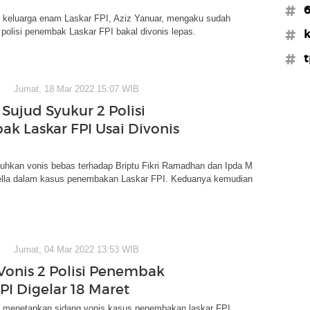
#6
keluarga enam Laskar FPI, Aziz Yanuar, mengaku sudah
olisi penembak Laskar FPI bakal divonis lepas.
#
#t
Jumat, 18 Mar 2022 15:07 WIB
ujud Syukur 2 Polisi
k Laskar FPI Usai Divonis
uhkan vonis bebas terhadap Briptu Fikri Ramadhan dan Ipda M
lla dalam kasus penembakan Laskar FPI. Keduanya kemudian
Jumat, 04 Mar 2022 13:53 WIB
Vonis 2 Polisi Penembak
PI Digelar 18 Maret
m menetapkan sidang vonis kasus penembakan laskar FPI