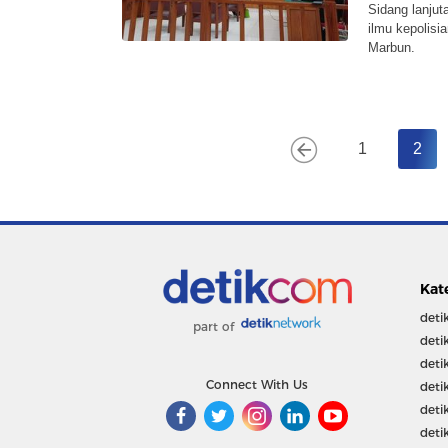
Sidang lanjut
ilmu kepolis
Marbun.
1
2
Kat
deti
part of
deti
deti
Connect With Us
deti
deti
deti