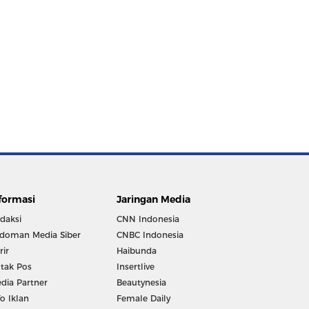
formasi
Jaringan Media
daksi
CNN Indonesia
doman Media Siber
CNBC Indonesia
rir
Haibunda
tak Pos
Insertlive
dia Partner
Beautynesia
fo Iklan
Female Daily