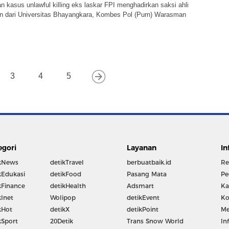
an kasus unlawful killing eks laskar FPI menghadirkan saksi ahli
ian dari Universitas Bhayangkara, Kombes Pol (Purn) Warasman
3
4
5
egori
Layanan
In
kNews
detikTravel
berbuatbaik.id
Re
kEdukasi
detikFood
Pasang Mata
Pe
kFinance
detikHealth
Adsmart
Ka
kInet
Wolipop
detikEvent
Ko
kHot
detikX
detikPoint
Me
kSport
20Detik
Trans Snow World
In