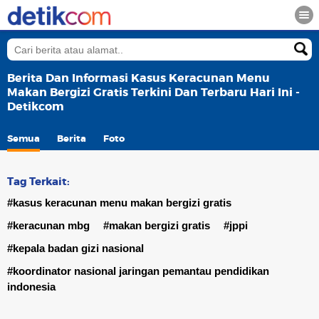
Berita Dan Informasi Kasus Keracunan Menu
Makan Bergizi Gratis Terkini Dan Terbaru Hari Ini -
Detikcom
Semua
Berita
Foto
Tag Terkait:
#kasus keracunan menu makan bergizi gratis
#keracunan mbg
#makan bergizi gratis
#jppi
#kepala badan gizi nasional
#koordinator nasional jaringan pemantau pendidikan
indonesia