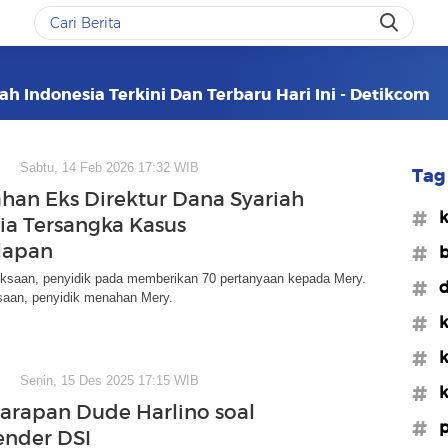
ah Indonesia Terkini Dan Terbaru Hari Ini - Detikcom
Sabtu, 14 Feb 2026 17:32 WIB
Tag 
Tahan Eks Direktur Dana Syariah
#k
ia Tersangka Kasus
lapan
#b
ksaan, penyidik pada memberikan 70 pertanyaan kepada Mery.
#d
saan, penyidik menahan Mery.
#k
#k
Senin, 15 Des 2025 17:15 WIB
#k
arapan Dude Harlino soal
#p
ender DSI