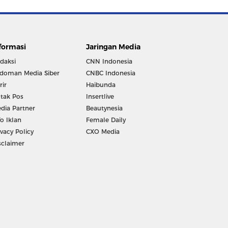
formasi
Jaringan Media
daksi
CNN Indonesia
doman Media Siber
CNBC Indonesia
rir
Haibunda
tak Pos
Insertlive
dia Partner
Beautynesia
fo Iklan
Female Daily
ivacy Policy
CXO Media
sclaimer