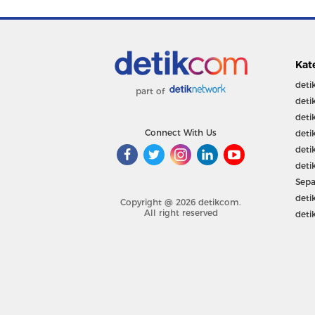
Kat
deti
part of
deti
deti
Connect With Us
deti
deti
deti
Sepa
deti
Copyright @ 2026 detikcom.
All right reserved
deti