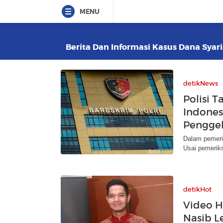
MENU
Berita Dan Informasi Kasus Dana Syari
detikNews
Polisi 
Indones
Pengge
Dalam pemeri
Usai pemerik
detikHot
Video H
Nasib L