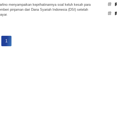
#p
arlino menyampaikan keprihatinannya soal keluh kesah para
emberi pinjaman dari Dana Syariah Indonesia (DSI) setelah
#p
ayar.
1