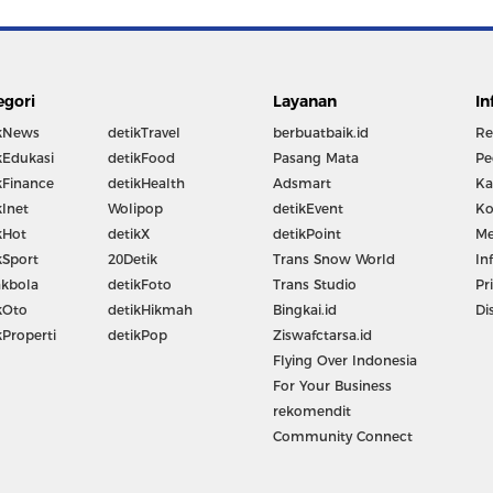
egori
Layanan
In
kNews
detikTravel
berbuatbaik.id
Re
kEdukasi
detikFood
Pasang Mata
Pe
kFinance
detikHealth
Adsmart
Ka
kInet
Wolipop
detikEvent
Ko
kHot
detikX
detikPoint
Me
kSport
20Detik
Trans Snow World
In
kbola
detikFoto
Trans Studio
Pr
kOto
detikHikmah
Bingkai.id
Di
kProperti
detikPop
Ziswafctarsa.id
Flying Over Indonesia
For Your Business
rekomendit
Community Connect