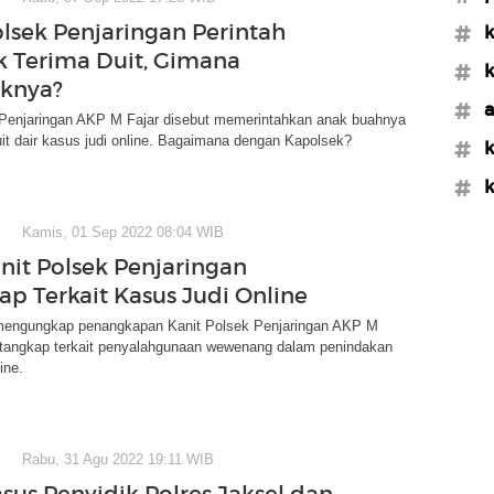
olsek Penjaringan Perintah
#k
k Terima Duit, Gimana
#k
knya?
#a
 Penjaringan AKP M Fajar disebut memerintahkan anak buahnya
t dair kasus judi online. Bagaimana dengan Kapolsek?
#k
#k
Kamis, 01 Sep 2022 08:04 WIB
anit Polsek Penjaringan
ap Terkait Kasus Judi Online
mengungkap penangkapan Kanit Polsek Penjaringan AKP M
ditangkap terkait penyalahgunaan wewenang dalam penindakan
ine.
Rabu, 31 Agu 2022 19:11 WIB