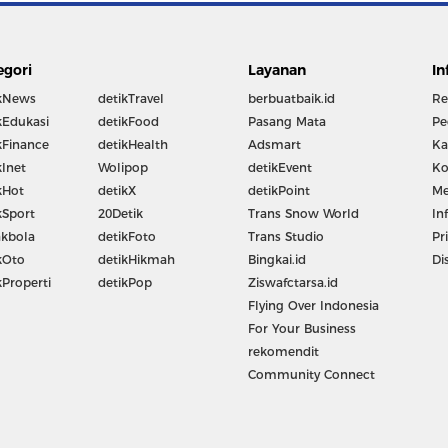
egori
Layanan
In
kNews
detikTravel
berbuatbaik.id
Re
kEdukasi
detikFood
Pasang Mata
Pe
kFinance
detikHealth
Adsmart
Ka
kInet
Wolipop
detikEvent
Ko
kHot
detikX
detikPoint
Me
kSport
20Detik
Trans Snow World
In
kbola
detikFoto
Trans Studio
Pr
kOto
detikHikmah
Bingkai.id
Di
kProperti
detikPop
Ziswafctarsa.id
Flying Over Indonesia
For Your Business
rekomendit
Community Connect