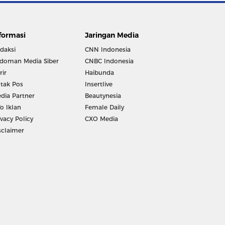
formasi
Jaringan Media
daksi
CNN Indonesia
doman Media Siber
CNBC Indonesia
rir
Haibunda
tak Pos
Insertlive
dia Partner
Beautynesia
fo Iklan
Female Daily
ivacy Policy
CXO Media
sclaimer