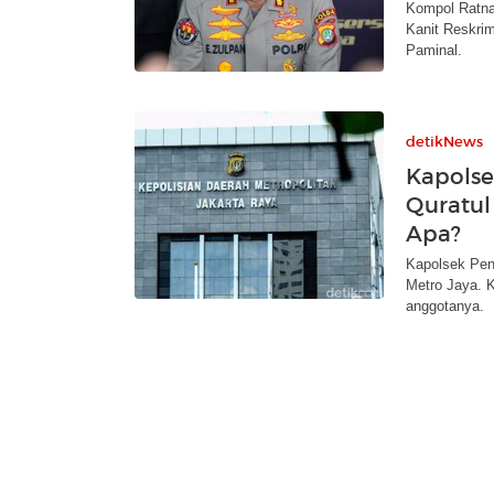
Kompol Ratna 
Kanit Reskri
Paminal.
detikNews
Kapolse
Quratul
Apa?
Kapolsek Penj
Metro Jaya. 
anggotanya.