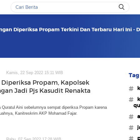
ngan Diperiksa Propam Terkini Dan Terbaru Hari Ini -
Kamis, 22 Sep 2022 15:11 WIB
Tag 
Diperiksa Propam, Kapolsek
#k
ngan Jadi Pjs Kasudit Renakta
#k
qu
 Quratul Aini sebelumnya sempat diperiksa Propam karena
uahnya, Kanitreskrim AKP Mohamad Fajar.
#a
#j
#p
Rabu, 07 Sep 2022 17:28 WIB