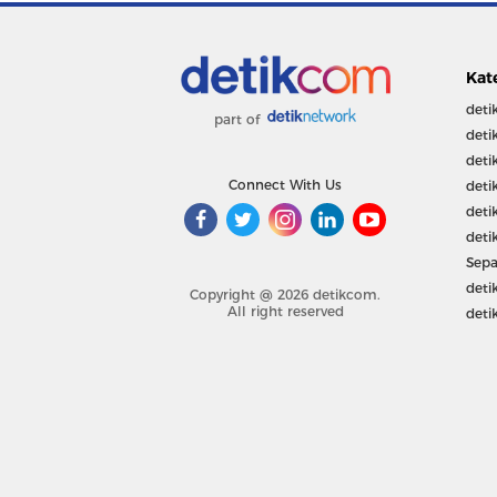
Kat
deti
part of
deti
deti
Connect With Us
deti
deti
deti
Sepa
deti
Copyright @ 2026 detikcom.
All right reserved
deti