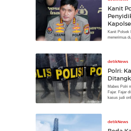
Kanit P
Penyidi
Kapolse
Kanit Polsek
menerimua dui
detikNews
Polri: K
Ditangk
Mabes Polri 
Fajar. Fajar 
kasus judi onl
detikNews