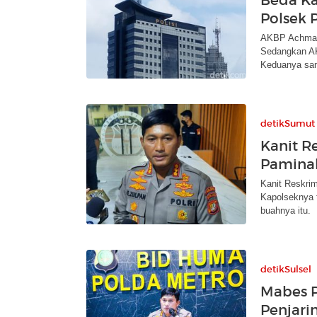
Beda Ka
Polsek 
AKBP Achmad 
Sedangkan AK
Keduanya sa
detikSumut
Kanit R
Paminal
Kanit Reskrim
Kapolseknya t
buahnya itu.
detikSulsel
Mabes P
Penjari