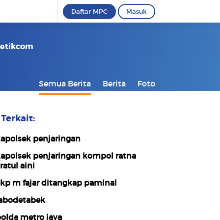
Daftar MPC
Masuk
 Detikcom
Semua Berita
Berita
Foto
Terkait:
apolsek penjaringan
apolsek penjaringan kompol ratna
ratul aini
kp m fajar ditangkap paminal
abodetabek
olda metro jaya