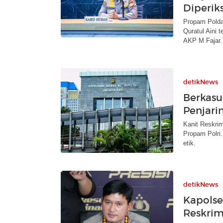
Diperiks
Propam Polda
Quratul Aini 
AKP M Fajar.
detikNews
Berkasu
Penjari
Kanit Reskrim
Propam Polri
etik.
detikNews
Kapolse
Reskrim