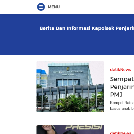
MENU
Berita Dan Informasi Kapolsek Penjari
detikNews
Sempat 
Penjari
PMJ
Kompol Ratna
kasus anak b
detikNews