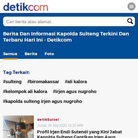
Berita Dan Informasi Kapolda Sulteng Terkini Dan
Terbaru Hari Ini - Detikcom
Semua
Berita
Foto
Tag Terkait:
#sulteng
#biromakassar
#ali kalora
#kelompok ali kalora
#irjen agus nugroho
#kapolda sulteng irjen agus nugroho
detikSulsel
Jumat, 26 Sep 2025 15:22 WIB
Profil Irjen Endi Sutendi yang Kini Jabat
Kapolda Sulteng Gantikan Irjen Agus