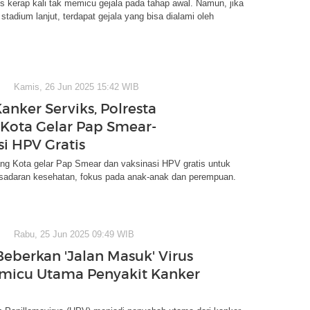
s kerap kali tak memicu gejala pada tahap awal. Namun, jika
tadium lanjut, terdapat gejala yang bisa dialami oleh
Kamis, 26 Jun 2025 15:42 WIB
anker Serviks, Polresta
Kota Gelar Pap Smear-
si HPV Gratis
ang Kota gelar Pap Smear dan vaksinasi HPV gratis untuk
esadaran kesehatan, fokus pada anak-anak dan perempuan.
Rabu, 25 Jun 2025 09:49 WIB
eberkan 'Jalan Masuk' Virus
micu Utama Penyakit Kanker