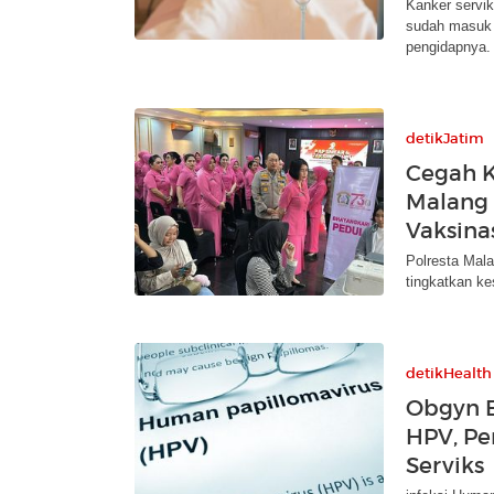
Kanker servik
sudah masuk s
pengidapnya.
detikJatim
Cegah K
Malang 
Vaksina
Polresta Mal
tingkatkan k
detikHealth
Obgyn B
HPV, Pe
Serviks