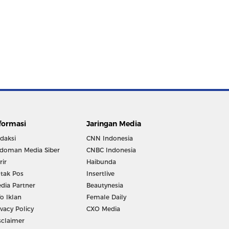
formasi
Jaringan Media
daksi
CNN Indonesia
doman Media Siber
CNBC Indonesia
rir
Haibunda
tak Pos
Insertlive
dia Partner
Beautynesia
fo Iklan
Female Daily
ivacy Policy
CXO Media
sclaimer