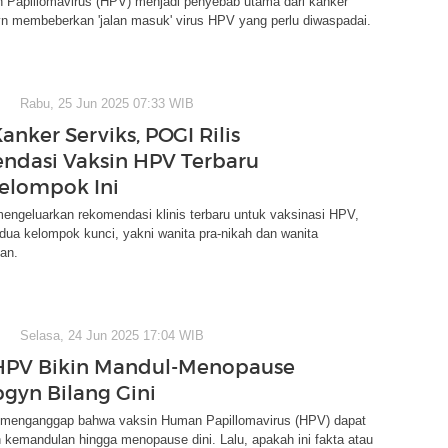
n Papillomavirus (HPV) menjadi penyebab utama dari kanker
yn membeberkan 'jalan masuk' virus HPV yang perlu diwaspadai.
Rabu, 25 Jun 2025 07:33 WIB
nker Serviks, POGI Rilis
dasi Vaksin HPV Terbaru
elompok Ini
engeluarkan rekomendasi klinis terbaru untuk vaksinasi HPV,
ua kelompok kunci, yakni wanita pra-nikah dan wanita
an.
Selasa, 24 Jun 2025 17:04 WIB
HPV Bikin Mandul-Menopause
bgyn Bilang Gini
menganggap bahwa vaksin Human Papillomavirus (HPV) dapat
kemandulan hingga menopause dini. Lalu, apakah ini fakta atau