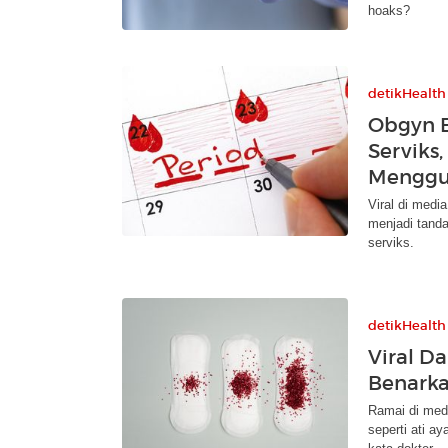
hoaks?
detikHealth
Obgyn B
Serviks
Menggu
Viral di medi
menjadi tanda
serviks.
detikHealth
Viral D
Benarka
Ramai di med
seperti ati a