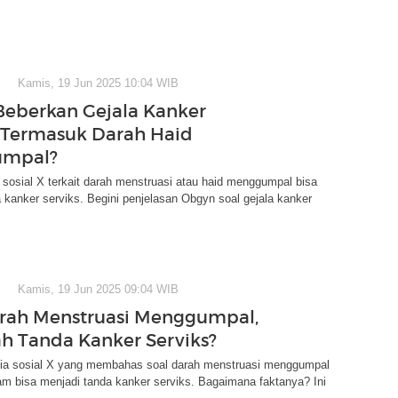
Kamis, 19 Jun 2025 10:04 WIB
eberkan Gejala Kanker
, Termasuk Darah Haid
mpal?
a sosial X terkait darah menstruasi atau haid menggumpal bisa
 kanker serviks. Begini penjelasan Obgyn soal gejala kanker
Kamis, 19 Jun 2025 09:04 WIB
arah Menstruasi Menggumpal,
h Tanda Kanker Serviks?
ia sosial X yang membahas soal darah menstruasi menggumpal
yam bisa menjadi tanda kanker serviks. Bagaimana faktanya? Ini