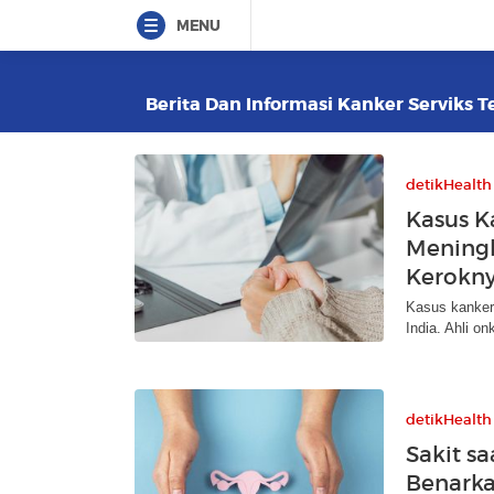
MENU
Berita Dan Informasi Kanker Serviks Te
detikHealth
Kasus K
Meningk
Kerokn
Kasus kanker
India. Ahli o
detikHealth
Sakit s
Benarka