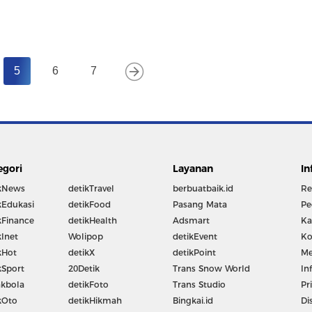
5
6
7
egori
Layanan
In
kNews
detikTravel
berbuatbaik.id
Re
kEdukasi
detikFood
Pasang Mata
Pe
kFinance
detikHealth
Adsmart
Ka
kInet
Wolipop
detikEvent
Ko
kHot
detikX
detikPoint
Me
kSport
20Detik
Trans Snow World
In
kbola
detikFoto
Trans Studio
Pr
kOto
detikHikmah
Bingkai.id
Di