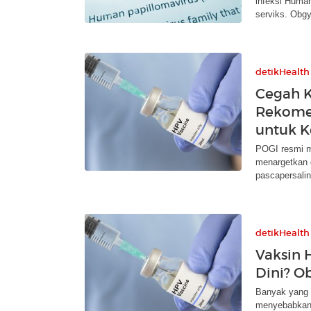
infeksi Huma
serviks. Obg
detikHealth
Cegah Ka
Rekomen
untuk K
POGI resmi m
menargetkan d
pascapersalin
detikHealth
Vaksin 
Dini? O
Banyak yang 
menyebabkan 