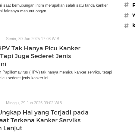
#p
ri saat berhubungan intim merupakan salah satu tanda kanker
ni faktanya menurut obgyn.
#v
#k
Senin, 30 Jun 2025 17:08 WIB
 HPV Tak Hanya Picu Kanker
 Tapi Juga Sederet Jenis
Ini
 Papillomavirus (HPV) tak hanya memicu kanker serviks, tetapi
icu sederet jenis kanker ini.
Minggu, 29 Jun 2025 09:02 WIB
ngkap Hal yang Terjadi pada
aat Terkena Kanker Serviks
 Lanjut