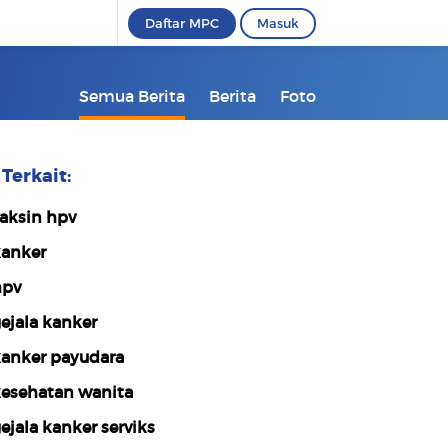
Daftar MPC
Masuk
Semua Berita
Berita
Foto
Terkait:
aksin hpv
anker
pv
ejala kanker
anker payudara
esehatan wanita
ejala kanker serviks