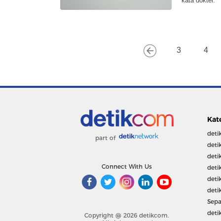
kata dokter.
3
4
Kat
deti
part of
deti
deti
Connect With Us
deti
deti
deti
Sepa
deti
Copyright @ 2026 detikcom.