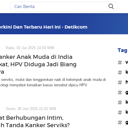
rkini Dan Terbaru Hari Ini - Detikcom
Rabu, 02 Jul 2025 14:03 WIB
Tag 
anker Anak Muda di India
#v
at, HPV Diduga Jadi Biang
ya
#k
 serviks, mulut dan tenggorokan naik di kelompok anak muda di
#h
nkologi menyebut kenaikan kasus tersebut dipicu HPV.
#g
#k
Senin, 30 Jun 2025 21:02 WIB
#k
aat Berhubungan Intim,
#g
h Tanda Kanker Serviks?