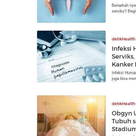
Benarkah nye
serviks? Begi
detikHealth
Infeksi
Serviks,
Kanker 
Infeksi Human
juga bisa mem
detikHealth
Obgyn U
Tubuh s
Stadium