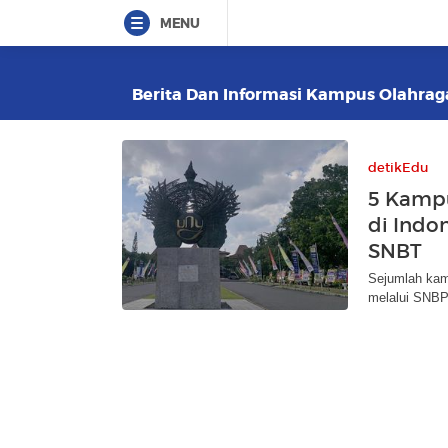
MENU
Berita Dan Informasi Kampus Olahraga 
detikEdu
5 Kampu
di Indon
SNBT
Sejumlah kamp
melalui SNBP