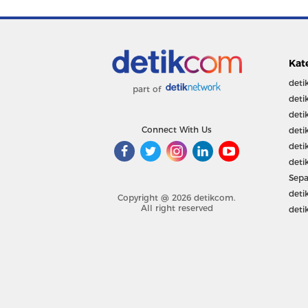
Kat
deti
part of
deti
deti
Connect With Us
deti
deti
deti
Sepa
deti
Copyright @ 2026 detikcom.
All right reserved
deti