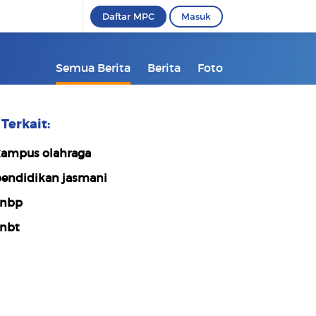
Daftar MPC
Masuk
Semua Berita
Berita
Foto
Terkait:
ampus olahraga
endidikan jasmani
snbp
nbt