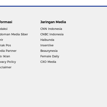
formasi
Jaringan Media
daksi
CNN Indonesia
doman Media Siber
CNBC Indonesia
rir
Haibunda
tak Pos
Insertlive
dia Partner
Beautynesia
fo Iklan
Female Daily
ivacy Policy
CXO Media
sclaimer