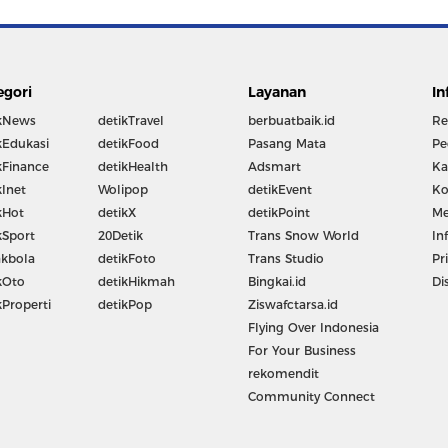
egori
Layanan
In
kNews
detikTravel
berbuatbaik.id
Re
kEdukasi
detikFood
Pasang Mata
Pe
kFinance
detikHealth
Adsmart
Ka
kInet
Wolipop
detikEvent
Ko
kHot
detikX
detikPoint
Me
kSport
20Detik
Trans Snow World
In
kbola
detikFoto
Trans Studio
Pr
kOto
detikHikmah
Bingkai.id
Di
kProperti
detikPop
Ziswafctarsa.id
Flying Over Indonesia
For Your Business
rekomendit
Community Connect