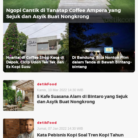
Ngopi Cantik di Tanatap Coffee Ampera yang
Sejuk dan Asyik Buat Nongkrong
Nyantai di Coffee Shop Kece di
Di Bandung, Bisa Nonton Film
Depok, Cicip Udon Tek Tek dan
dalam Tenda di Bawah Bintang-
Es Kopi Susu
bintang
detikFood
Kamis, 10 Mar 2022 14:30 WIB
5 Kafe Suasana Alam di Bintaro yang Sejuk
dan Asyik Buat Nongkrong
detikFood
Jumat, 07 Jan 2022 14:30 WIB
Kata Pebisnis Kopi Soal Tren Kopi Tahun