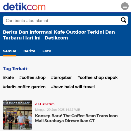
Berita Dan Informasi Kafe Outdoor Terkini Dan
Terbaru Hari Ini - Detikcom
Semua
Berita
Foto
Tag Terkait:
#kafe
#coffee shop
#birojabar
#coffee shop depok
#dadis coffee garden
#have halal will travel
detikJatim
Minggu, 29 Jun 2025 14:37 WIB
Konsep Baru! The Coffee Bean Trans Icon
Mall Surabaya Diresmikan CT