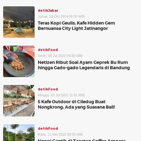
detikJabar
Jumat, 18 Okt 2024 06:00 WIB
Teras Kopi Geulis, Kafe Hidden Gem
Bernuansa City Light Jatinangor
detikFood
Senin, 04 Jul 2022 09:30 WIB
Netizen Ribut Soal Ayam Geprek Bu Rum
hingga Gado-gado Legendaris di Bandung
detikFood
Minggu, 03 Jul 2022 11:01 WIB
5 Kafe Outdoor di Ciledug Buat
Nongkrong, Ada yang Suasana Bali!
detikFood
Rabu, 11 Mei 2022 08:35 WIB