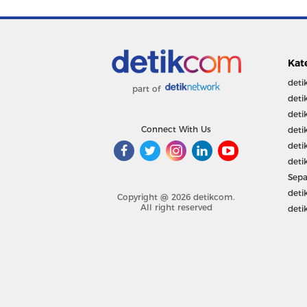
Kat
deti
part of
deti
deti
Connect With Us
deti
deti
deti
Sepa
deti
Copyright @ 2026 detikcom.
All right reserved
deti