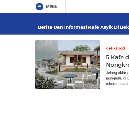
MENU
Berita Dan Informasi Kafe Asyik Di Bek
detikFood
5 Kafe d
Nongkro
Jelang akhir 
jauh-jauh, di
rekomendasin