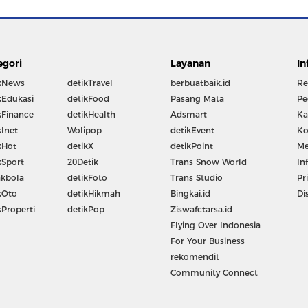
egori
Layanan
In
kNews
detikTravel
berbuatbaik.id
Re
kEdukasi
detikFood
Pasang Mata
Pe
kFinance
detikHealth
Adsmart
Ka
kInet
Wolipop
detikEvent
Ko
kHot
detikX
detikPoint
Me
kSport
20Detik
Trans Snow World
In
kbola
detikFoto
Trans Studio
Pr
kOto
detikHikmah
Bingkai.id
Di
kProperti
detikPop
Ziswafctarsa.id
Flying Over Indonesia
For Your Business
rekomendit
Community Connect