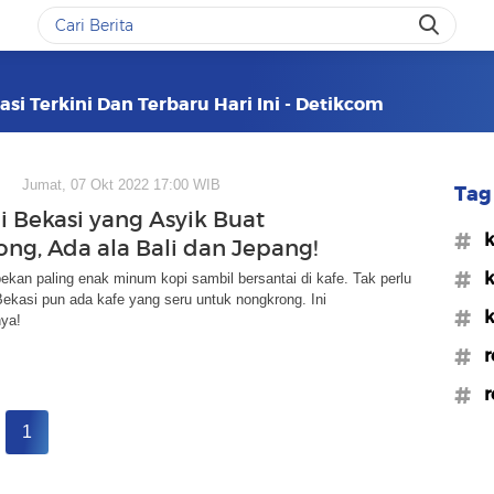
asi Terkini Dan Terbaru Hari Ini - Detikcom
Jumat, 07 Okt 2022 17:00 WIB
Tag 
i Bekasi yang Asyik Buat
#k
ng, Ada ala Bali dan Jepang!
#k
pekan paling enak minum kopi sambil bersantai di kafe. Tak perlu
 Bekasi pun ada kafe yang seru untuk nongkrong. Ini
#k
ya!
#r
#r
1