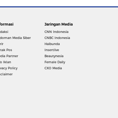
formasi
Jaringan Media
daksi
CNN Indonesia
doman Media Siber
CNBC Indonesia
rir
Haibunda
tak Pos
Insertlive
dia Partner
Beautynesia
fo Iklan
Female Daily
ivacy Policy
CXO Media
sclaimer