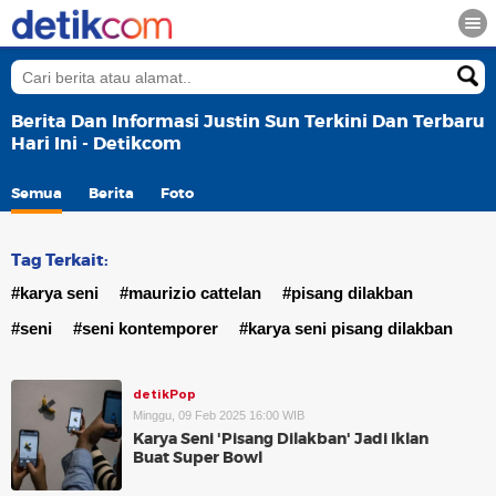
Berita Dan Informasi Justin Sun Terkini Dan Terbaru
Hari Ini - Detikcom
Semua
Berita
Foto
Tag Terkait:
#karya seni
#maurizio cattelan
#pisang dilakban
#seni
#seni kontemporer
#karya seni pisang dilakban
detikPop
Minggu, 09 Feb 2025 16:00 WIB
Karya Seni 'Pisang Dilakban' Jadi Iklan
Buat Super Bowl