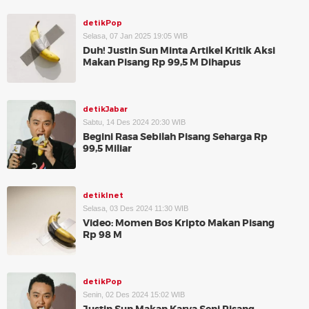
detikPop
Selasa, 07 Jan 2025 19:05 WIB
Duh! Justin Sun Minta Artikel Kritik Aksi
Makan Pisang Rp 99,5 M Dihapus
detikJabar
Sabtu, 14 Des 2024 20:30 WIB
Begini Rasa Sebilah Pisang Seharga Rp
99,5 Miliar
detikInet
Selasa, 03 Des 2024 11:30 WIB
Video: Momen Bos Kripto Makan Pisang
Rp 98 M
detikPop
Senin, 02 Des 2024 15:02 WIB