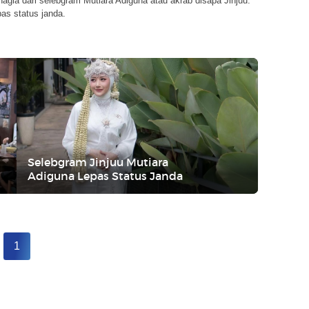
agia dari selebgram Mutiara Adiguna atau akrab disapa Jinjuu.
pas status janda.
Selebgram Jinjuu Mutiara
Adiguna Lepas Status Janda
1