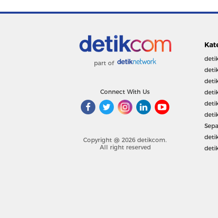
Kat
deti
part of
deti
deti
Connect With Us
deti
deti
deti
Sepa
deti
Copyright @ 2026 detikcom.
All right reserved
deti