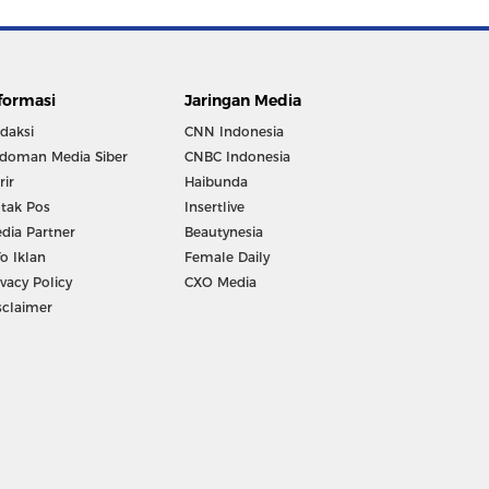
formasi
Jaringan Media
daksi
CNN Indonesia
doman Media Siber
CNBC Indonesia
rir
Haibunda
tak Pos
Insertlive
dia Partner
Beautynesia
fo Iklan
Female Daily
ivacy Policy
CXO Media
sclaimer