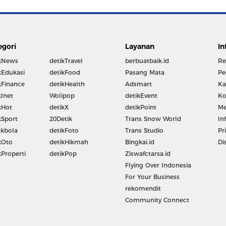
egori
Layanan
In
kNews
detikTravel
berbuatbaik.id
Re
kEdukasi
detikFood
Pasang Mata
Pe
kFinance
detikHealth
Adsmart
Ka
kInet
Wolipop
detikEvent
Ko
kHot
detikX
detikPoint
Me
kSport
20Detik
Trans Snow World
In
kbola
detikFoto
Trans Studio
Pr
kOto
detikHikmah
Bingkai.id
Di
kProperti
detikPop
Ziswafctarsa.id
Flying Over Indonesia
For Your Business
rekomendit
Community Connect