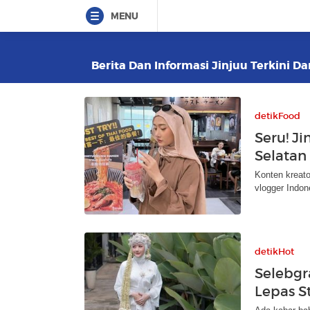
MENU
Berita Dan Informasi Jinjuu Terkini Da
detikFood
Seru! Ji
Selatan
Konten kreato
vlogger Indon
detikHot
Selebgr
Lepas S