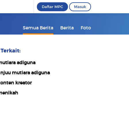
Daftar MPC
Masuk
Semua Berita
Berita
Foto
Terkait:
utiara adiguna
injuu mutiara adiguna
onten kreator
enikah