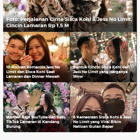
Foto: Perjalanan Cinta Sisca Kohl & Jess No Limit,
Cincin Lamaran Rp 1,5 M
10 Momen Romantis Jess No
Bentuk Cincin Sisca Kohl dari
Limit dan Sisca Kohl Saat
Jess No Limit yang Harganya
Lamaran dan Dinner Mewah
Wow
Momen Raja YouTube dan Ratu
8 Kemesraan Sisca Kohl & Jess
TikTok Lamaran di Kandang
No Limit yang Viral Bikin
Burung
Netizen Ikutan Baper