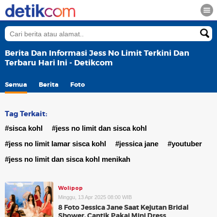
Berita Dan Informasi Jess No Limit Terkini Dan
Terbaru Hari Ini - Detikcom
Semua
Berita
Foto
Tag Terkait:
#sisca kohl
#jess no limit dan sisca kohl
#jess no limit lamar sisca kohl
#jessica jane
#youtuber
#jess no limit dan sisca kohl menikah
Wolipop
Minggu, 13 Apr 2025 08:00 WIB
8 Foto Jessica Jane Saat Kejutan Bridal
Shower, Cantik Pakai Mini Dress