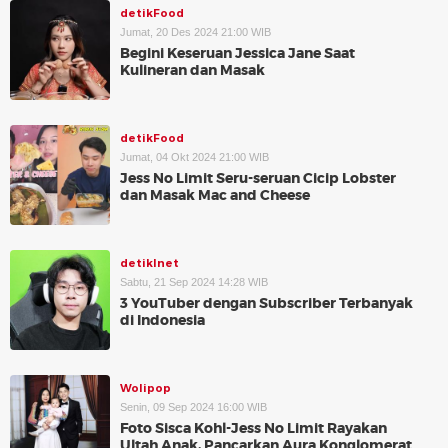
detikFood
Jumat, 20 Des 2024 21:00 WIB
Begini Keseruan Jessica Jane Saat
Kulineran dan Masak
detikFood
Jumat, 04 Okt 2024 21:00 WIB
Jess No Limit Seru-seruan Cicip Lobster
dan Masak Mac and Cheese
detikInet
Sabtu, 21 Sep 2024 14:28 WIB
3 YouTuber dengan Subscriber Terbanyak
di Indonesia
Wolipop
Senin, 09 Sep 2024 16:00 WIB
Foto Sisca Kohl-Jess No Limit Rayakan
Ultah Anak, Pancarkan Aura Konglomerat