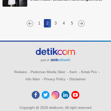
1
2
3
4
5
part of
Redaksi
Pedoman Media Siber
Karir
Kotak Pos
Info Iklan
Privacy Policy
Disclaimer
Copyright @ 2026 detikcom, All right reserved