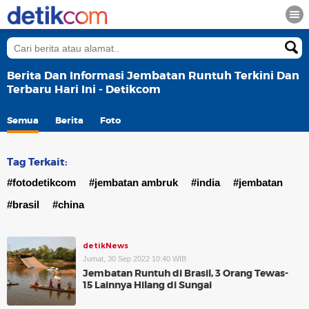
Berita Dan Informasi Jembatan Runtuh Terkini Dan
Terbaru Hari Ini - Detikcom
Semua
Berita
Foto
Tag Terkait:
#fotodetikcom
#jembatan ambruk
#india
#jembatan
#brasil
#china
detikNews
Jumat, 30 Sep 2022 10:40 WIB
Jembatan Runtuh di Brasil, 3 Orang Tewas-
15 Lainnya Hilang di Sungai