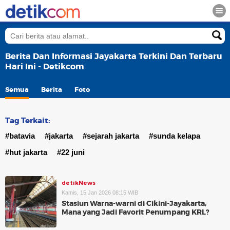
Berita Dan Informasi Jayakarta Terkini Dan Terbaru
Hari Ini - Detikcom
Semua
Berita
Foto
Tag Terkait:
#batavia
#jakarta
#sejarah jakarta
#sunda kelapa
#hut jakarta
#22 juni
detikNews
Kamis, 15 Jan 2026 08:15 WIB
Stasiun Warna-warni di Cikini-Jayakarta,
Mana yang Jadi Favorit Penumpang KRL?