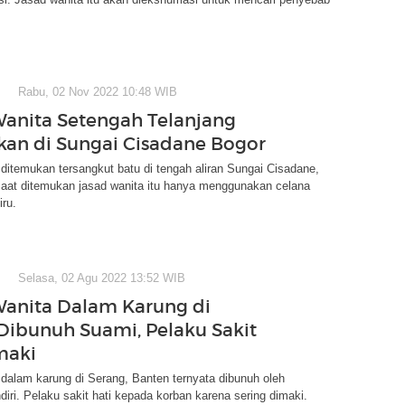
Rabu, 02 Nov 2022 10:48 WIB
anita Setengah Telanjang
an di Sungai Cisadane Bogor
ditemukan tersangkut batu di tengah aliran Sungai Cisadane,
Saat ditemukan jasad wanita itu hanya menggunakan celana
iru.
Selasa, 02 Agu 2022 13:52 WIB
anita Dalam Karung di
Dibunuh Suami, Pelaku Sakit
maki
dalam karung di Serang, Banten ternyata dibunuh oleh
iri. Pelaku sakit hati kepada korban karena sering dimaki.