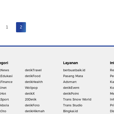
1
2
egori
Layanan
In
kNews
detikTravel
berbuatbaik.id
Re
kEdukasi
detikFood
Pasang Mata
Pe
kFinance
detikHealth
Adsmart
Ka
kInet
Wolipop
detikEvent
Ko
kHot
detikX
detikPoint
Me
kSport
20Detik
Trans Snow World
In
kbola
detikFoto
Trans Studio
Pr
kOto
detikHikmah
Bingkai.id
Di