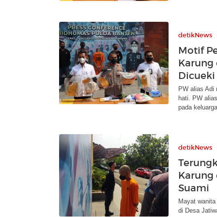
detikNews
Motif 
Karung 
Dicueki
PW alias Adi 
hati. PW alia
pada keluarga
detikNews
Terungk
Karung 
Suami
Mayat wanita 
di Desa Jati