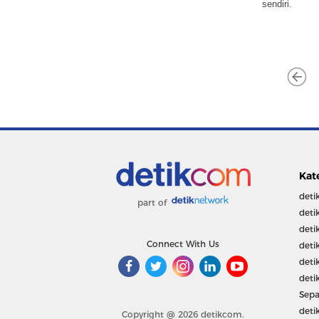
sendiri.
Kat
deti
part of
deti
deti
Connect With Us
deti
deti
deti
Sepa
deti
Copyright @ 2026 detikcom.