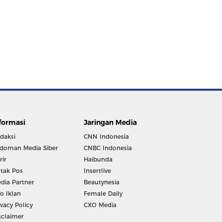
formasi
Jaringan Media
daksi
CNN Indonesia
doman Media Siber
CNBC Indonesia
rir
Haibunda
tak Pos
Insertlive
dia Partner
Beautynesia
fo Iklan
Female Daily
ivacy Policy
CXO Media
sclaimer