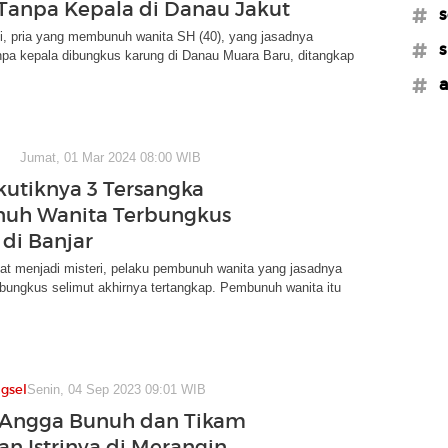
Tanpa Kepala di Danau Jakut
#s
, pria yang membunuh wanita SH (40), yang jasadnya
#s
npa kepala dibungkus karung di Danau Muara Baru, ditangkap
#a
Jumat, 01 Mar 2024 08:00 WIB
kutiknya 3 Tersangka
uh Wanita Terbungkus
 di Banjar
at menjadi misteri, pelaku pembunuh wanita yang jasadnya
bungkus selimut akhirnya tertangkap. Pembunuh wanita itu
gsel
Senin, 04 Sep 2023 09:01 WIB
 Angga Bunuh dan Tikam
n Istrinya di Merangin