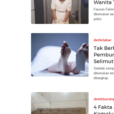
Wanita 
Fauzan Fahmi
ditemukan ta
polisi.
detikJabar
Tak Ber
Pembun
Selimut
Setelah semp
ditemukan ter
ditangkap.
detikSumba
4 Fakta
Kemalua