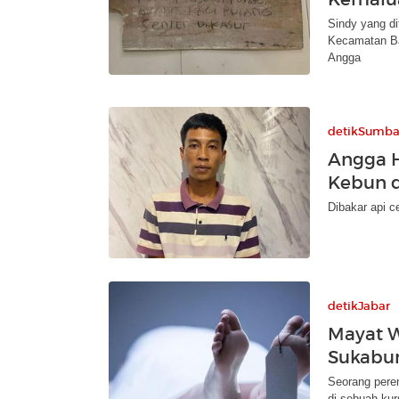
Sindy yang d
Kecamatan Ba
Angga
detikSumba
Angga H
Kebun d
Dibakar api c
detikJabar
Mayat W
Sukabu
Seorang perem
di sebuah kur