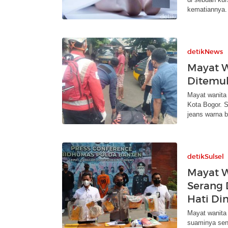
kematiannya.
detikNews
Mayat W
Ditemuk
Mayat wanita 
Kota Bogor. 
jeans warna b
detikSulsel
Mayat W
Serang 
Hati Di
Mayat wanita 
suaminya send