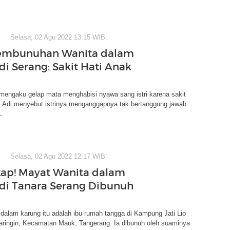
Selasa, 02 Agu 2022 13:15 WIB
Pembunuhan Wanita dalam
di Serang: Sakit Hati Anak
mengaku gelap mata menghabisi nyawa sang istri karena sakit
s Adi menyebut istrinya menganggapnya tak bertanggung jawab
.
Selasa, 02 Agu 2022 12:17 WIB
ap! Mayat Wanita dalam
di Tanara Serang Dibunuh
dalam karung itu adalah ibu rumah tangga di Kampung Jati Lio
waringin, Kecamatan Mauk, Tangerang. Ia dibunuh oleh suaminya