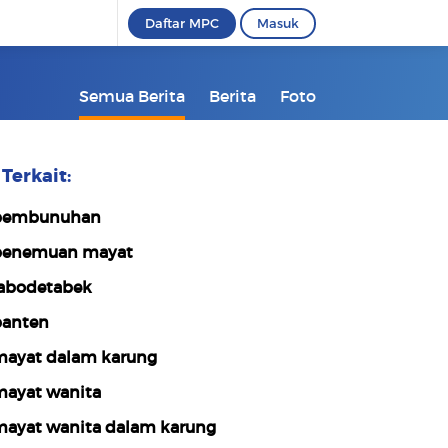
Daftar MPC
Masuk
Semua Berita
Berita
Foto
Terkait:
pembunuhan
enemuan mayat
abodetabek
anten
ayat dalam karung
ayat wanita
ayat wanita dalam karung