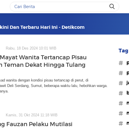
kini Dan Terbaru Hari Ini - Detikcom
Rabu, 18 Des 2024 10:01 WIB
Tag 
 Mayat Wanita Tertancap Pisau
#
 Teman Dekat Hingga Tulang
#p
d wanita dengan kondisi pisau tertancap di perut, di
#j
wit Deli Serdang, Sumut, beberapa waktu lalu, hebohkan warga.
tanya.
#b
#m
#m
Kamis, 31 Okt 2024 11:18 WIB
#m
 Fauzan Pelaku Mutilasi