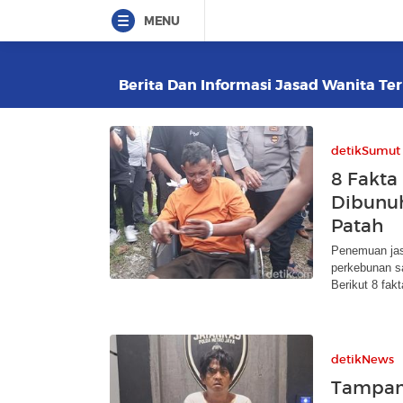
MENU
Berita Dan Informasi Jasad Wanita Ter
detikSumut
8 Fakta
Dibunuh
Patah
Penemuan jasa
perkebunan sa
Berikut 8 fak
detikNews
Tampang