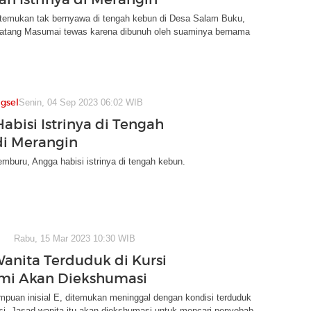
itemukan tak bernyawa di tengah kebun di Desa Salam Buku,
tang Masumai tewas karena dibunuh oleh suaminya bernama
gsel
Senin, 04 Sep 2023 06:02 WIB
abisi Istrinya di Tengah
i Merangin
emburu, Angga habisi istrinya di tengah kebun.
Rabu, 15 Mar 2023 10:30 WIB
anita Terduduk di Kursi
mi Akan Diekshumasi
puan inisial E, ditemukan meninggal dengan kondisi terduduk
si. Jasad wanita itu akan diekshumasi untuk mencari penyebab