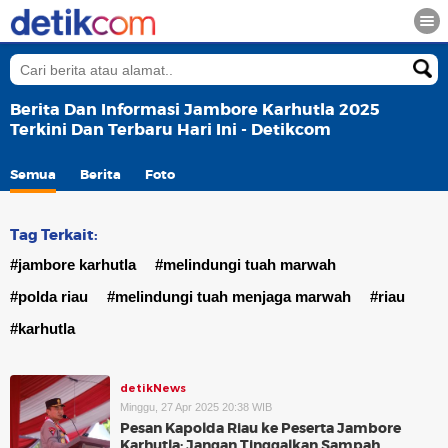
Berita Dan Informasi Jambore Karhutla 2025
Terkini Dan Terbaru Hari Ini - Detikcom
Semua
Berita
Foto
Tag Terkait:
#jambore karhutla
#melindungi tuah marwah
#polda riau
#melindungi tuah menjaga marwah
#riau
#karhutla
detikNews
Minggu, 27 Apr 2025 20:38 WIB
Pesan Kapolda Riau ke Peserta Jambore
Karhutla: Jangan Tinggalkan Sampah