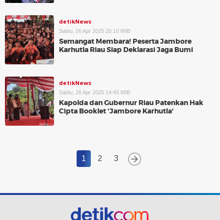
detikNews
Sabtu, 26 Apr 2025 20:10 WIB
Semangat Membara! Peserta Jambore
Karhutla Riau Siap Deklarasi Jaga Bumi
detikNews
Sabtu, 26 Apr 2025 14:43 WIB
Kapolda dan Gubernur Riau Patenkan Hak
Cipta Booklet 'Jambore Karhutla'
1
2
3