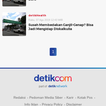
detikHealth
Rabu, 07 Agu 2019 12:43 WIB
Susah Membedakan Ganjil-Genap? Bisa
Jadi Mengidap Diskalkulia
1
part of
Redaksi
Pedoman Media Siber
Karir
Kotak Pos
Info Iklan
Privacy Policy
Disclaimer