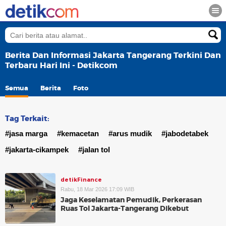
Berita Dan Informasi Jakarta Tangerang Terkini Dan
Terbaru Hari Ini - Detikcom
Semua
Berita
Foto
Tag Terkait:
#jasa marga
#kemacetan
#arus mudik
#jabodetabek
#jakarta-cikampek
#jalan tol
detikFinance
Rabu, 18 Mar 2026 17:09 WIB
Jaga Keselamatan Pemudik, Perkerasan
Ruas Tol Jakarta-Tangerang Dikebut