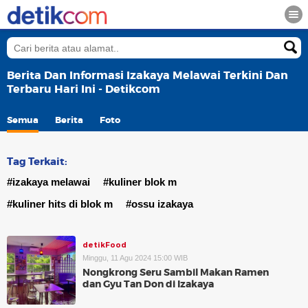
Berita Dan Informasi Izakaya Melawai Terkini Dan
Terbaru Hari Ini - Detikcom
Semua
Berita
Foto
Tag Terkait:
#izakaya melawai
#kuliner blok m
#kuliner hits di blok m
#ossu izakaya
detikFood
Minggu, 11 Agu 2024 15:00 WIB
Nongkrong Seru Sambil Makan Ramen
dan Gyu Tan Don di Izakaya