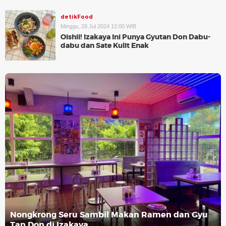
detikFood
Minggu, 28 Jul 2024 12:00 WIB
Oishii! Izakaya Ini Punya Gyutan Don Dabu-
dabu dan Sate Kulit Enak
Nongkrong Seru Sambil Makan Ramen dan Gyu
Tan Don di Izakaya