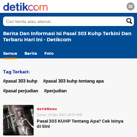
Berita Dan Informasi Isi Pasal 303 Kuhp Terkini Dan
Terbaru Hari Ini - Detikcom
Semua
Berita
Foto
Tag Terkait:
#pasal 303 kuhp
#pasal 303 kuhp tentang apa
#pasal perjudian
#perjudian
detikNews
Jumat, 19 Agu 2022 18:05 WIB
Pasal 303 KUHP Tentang Apa? Cek Isinya
di Sini