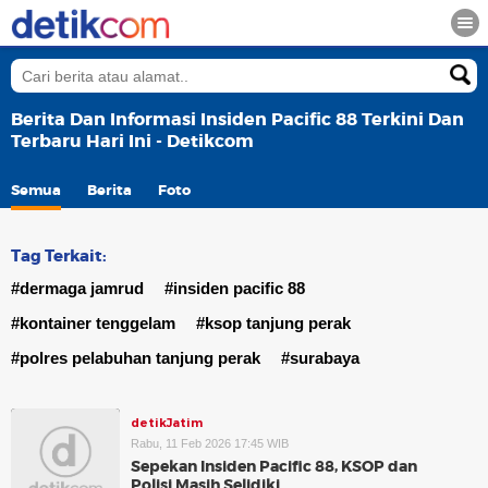
Berita Dan Informasi Insiden Pacific 88 Terkini Dan
Terbaru Hari Ini - Detikcom
Semua
Berita
Foto
Tag Terkait:
#dermaga jamrud
#insiden pacific 88
#kontainer tenggelam
#ksop tanjung perak
#polres pelabuhan tanjung perak
#surabaya
detikJatim
Rabu, 11 Feb 2026 17:45 WIB
Sepekan Insiden Pacific 88, KSOP dan
Polisi Masih Selidiki