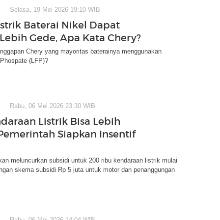
Selasa, 19 Mei 2026 19:10 WIB
strik Baterai Nikel Dapat
 Lebih Gede, Apa Kata Chery?
nggapan Chery yang mayoritas baterainya menggunakan
 Phospate (LFP)?
Rabu, 06 Mei 2026 23:30 WIB
daraan Listrik Bisa Lebih
Pemerintah Siapkan Insentif
an meluncurkan subsidi untuk 200 ribu kendaraan listrik mulai
engan skema subsidi Rp 5 juta untuk motor dan penanggungan
Rabu, 06 Mei 2026 14:04 WIB