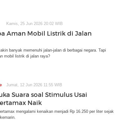
Kamis, 25 Jun 2026 20:02 WIB
a Aman Mobil Listrik di Jalan
 makin banyak memenuhi jalan-jalan di berbagai negara. Tapi
mobil listrik di jalan raya?
e
Jumat, 12 Jun 2026 11:55 WIB
uka Suara soal Stimulus Usai
ertamax Naik
rtamax mengalami kenaikan menjadi Rp 16.250 per liter sejak
 kemarin.