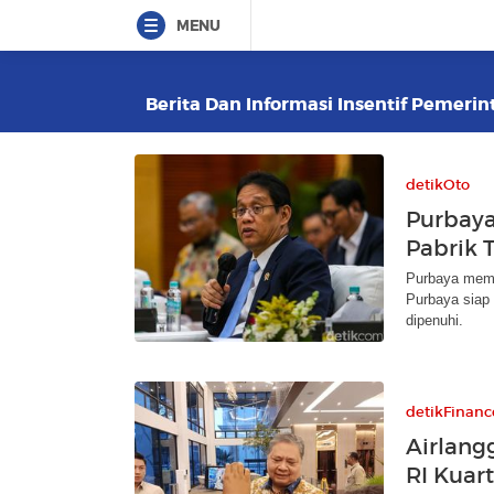
MENU
Berita Dan Informasi Insentif Pemerint
detikOto
Purbaya
Pabrik 
Purbaya memi
Purbaya siap 
dipenuhi.
detikFinanc
Airlang
RI Kuar