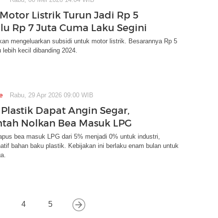
Motor Listrik Turun Jadi Rp 5
ulu Rp 7 Juta Cuma Laku Segini
an mengeluarkan subsidi untuk motor listrik. Besarannya Rp 5
u lebih kecil dibanding 2024.
e
Rabu, 29 Apr 2026 09:00 WIB
 Plastik Dapat Angin Segar,
tah Nolkan Bea Masuk LPG
apus bea masuk LPG dari 5% menjadi 0% untuk industri,
natif bahan baku plastik. Kebijakan ini berlaku enam bulan untuk
ga.
4
5