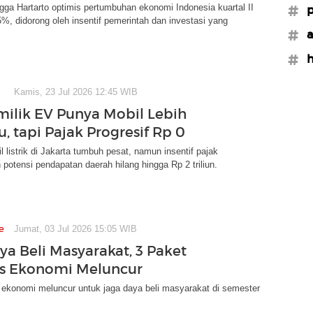
ngga Hartarto optimis pertumbuhan ekonomi Indonesia kuartal II
#p
5%, didorong oleh insentif pemerintah dan investasi yang
#a
#h
Kamis, 23 Jul 2026 12:45 WIB
ilik EV Punya Mobil Lebih
u, tapi Pajak Progresif Rp 0
l listrik di Jakarta tumbuh pesat, namun insentif pajak
otensi pendapatan daerah hilang hingga Rp 2 triliun.
e
Jumat, 03 Jul 2026 15:05 WIB
ya Beli Masyarakat, 3 Paket
s Ekonomi Meluncur
 ekonomi meluncur untuk jaga daya beli masyarakat di semester