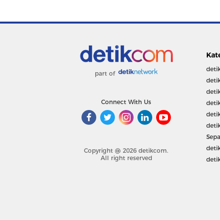
Kat
deti
part of
deti
deti
Connect With Us
deti
deti
deti
Sepa
deti
Copyright @ 2026 detikcom.
All right reserved
deti