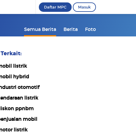
Daftar MPC
Masuk
Semua Berita
Berita
Foto
Terkait:
obil listrik
obil hybrid
ndustri otomotif
endaraan listrik
iskon ppnbm
enjualan mobil
otor listrik