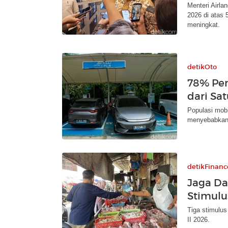
Menteri Airla
2026 di atas 
meningkat.
detikOto
78% Pem
dari Sat
Populasi mobi
menyebabkan p
detikFinanc
Jaga Da
Stimulu
Tiga stimulus
II 2026.