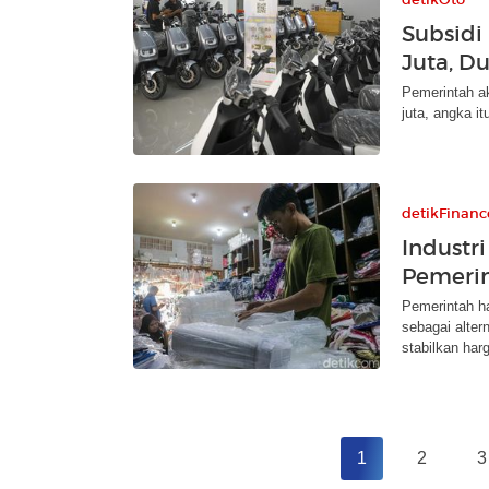
Subsidi 
Juta, D
Pemerintah ak
juta, angka it
detikFinanc
Industri
Pemerin
Pemerintah h
sebagai alter
stabilkan har
1
2
3