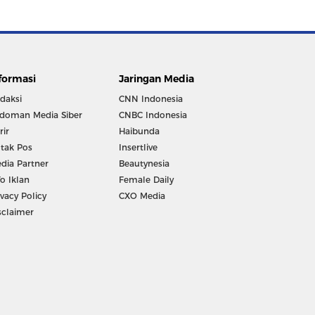
formasi
Jaringan Media
daksi
CNN Indonesia
doman Media Siber
CNBC Indonesia
rir
Haibunda
tak Pos
Insertlive
dia Partner
Beautynesia
fo Iklan
Female Daily
ivacy Policy
CXO Media
sclaimer