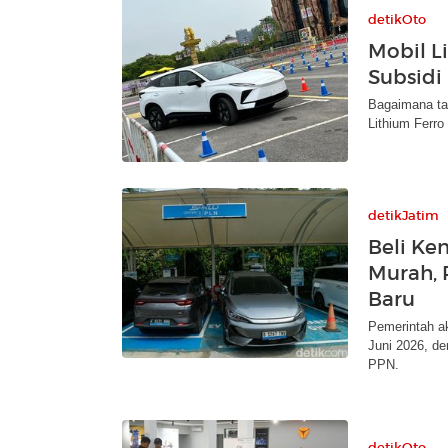
detikOto
Mobil Li
Subsidi
Bagaimana ta
Lithium Ferro
detikJatim
Beli Ken
Murah, 
Baru
Pemerintah ak
Juni 2026, d
PPN.
detikOto