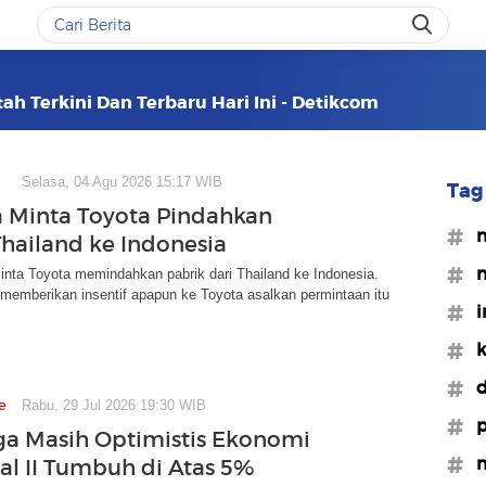
ah Terkini Dan Terbaru Hari Ini - Detikcom
Selasa, 04 Agu 2026 15:17 WIB
Tag 
 Minta Toyota Pindahkan
#m
Thailand ke Indonesia
#m
nta Toyota memindahkan pabrik dari Thailand ke Indonesia.
memberikan insentif apapun ke Toyota asalkan permintaan itu
#i
#k
#d
e
Rabu, 29 Jul 2026 19:30 WIB
#p
ga Masih Optimistis Ekonomi
#m
tal II Tumbuh di Atas 5%