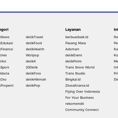
egori
Layanan
In
kNews
detikTravel
berbuatbaik.id
Re
kEdukasi
detikFood
Pasang Mata
Pe
kFinance
detikHealth
Adsmart
Ka
kInet
Wolipop
detikEvent
Ko
kHot
detikX
detikPoint
Me
kSport
20Detik
Trans Snow World
In
kbola
detikFoto
Trans Studio
Pr
kOto
detikHikmah
Bingkai.id
Di
kProperti
detikPop
Ziswafctarsa.id
Flying Over Indonesia
For Your Business
rekomendit
Community Connect