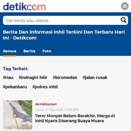
Berita Dan Informasi Inhil Terkini Dan Terbaru Hari
Ini - Detikcom
Semua
Berita
Foto
Tag Terkait:
#riau
#indragiri hilir
#biromedan
#jalan rusak
#pekanbaru
#polres inhil
detikSumut
Jumat, 07 Agu 2026 14:00 WIB
Teror Monyet Belum Berakhir, Warga di
Inhil Nyaris Diserang Buaya Muara