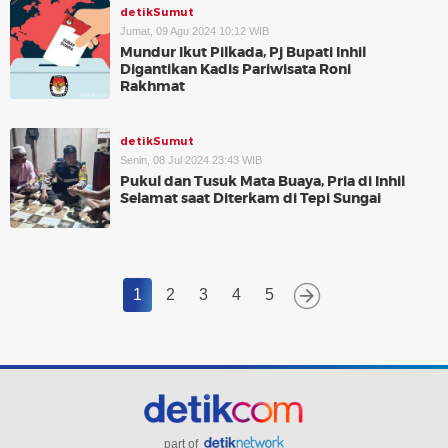
detikSumut
Jumat, 09 Agu 2024 10:12 WIB
Mundur Ikut Pilkada, Pj Bupati Inhil
Digantikan Kadis Pariwisata Roni
Rakhmat
detikSumut
Senin, 08 Jul 2024 23:43 WIB
Pukul dan Tusuk Mata Buaya, Pria di Inhil
Selamat saat Diterkam di Tepi Sungai
1
2
3
4
5
part of