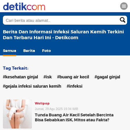
Berita Dan Informasi Infeksi Saluran Kemih Terkini
Dan Terbaru Hari Ini - Detikcom
Semua
Berita
Foto
Tag Terkait:
#kesehatan ginjal
#isk
#buang air kecil
#gagal ginjal
#gejala infeksi saluran kemih
#infeksi
Wolipop
Jumat, 29 Agu 2025 19:34 WIB
Tunda Buang Air Kecil Setelah Bercinta
Bisa Sebabkan ISK, Mitos atau Fakta?