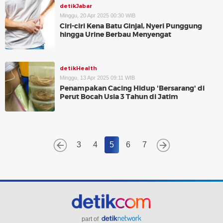
detikJabar
Minggu, 20 Apr 2025 00:30 WIB
Ciri-ciri Kena Batu Ginjal, Nyeri Punggung
hingga Urine Berbau Menyengat
detikHealth
Minggu, 13 Apr 2025 09:11 WIB
Penampakan Cacing Hidup 'Bersarang' di
Perut Bocah Usia 3 Tahun di Jatim
3
4
5
6
7
part of